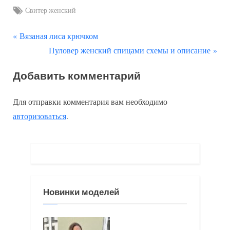
Tags:
Свитер женский
П
Навигация
Вязаная лиса крючком
р
С
Пуловер женский спицами схемы и описание
по
е
л
Добавить комментарий
д
е
записям
ы
д
Для отправки комментария вам необходимо
д
у
авторизоваться
.
у
ю
щ
щ
а
а
я
я
з
з
Новинки моделей
а
а
п
п
и
и