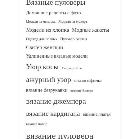
Вязаные пуловеры
Домашние рецепты с фото
Модели из мохера
Модели из меланжа
Модели из хлопка
Модные жакеты
Одежда для полных
Пуловер реглан
Свитер женский
Удлиненные вязаные модели
Узор косы
Узоры ромбы
ажурный узор
вязаная кофточка
вязание безрукавки
вязание болеро
вязание джемпера
вязание кардигана
вязание платья
вязание пончо
вязание пуловера