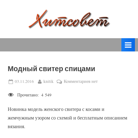
Skip
to
content
вязание
Х
спицами,
и
вязание
т
крючком,
модные
с
вязаные
Модный свитер спицами
о
модели
с
в
Posted
By
к
03.11.2016
knitik
Комментариев
нет
пошаговым
on
записи
е
описанием
Прочитано:
4 549
Модный
т
и
свитер
схемами.
Новинка модель женского свитера с косами и
спицами
жемчужным узором со схемой и бесплатным описанием
вязания.