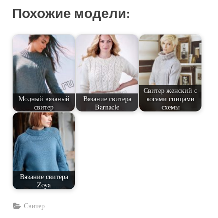
Похожие модели:
Свитер женский с
Модный вязаный
Вязание свитера
косами спицами
свитер
Barnacle
схемы
Вязание свитера
Zoya
Свитер