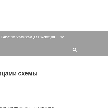
Toggle
Вязание крючком для женщин
sub-
menu
Toggle
search
form
пицами схемы
ами три четверти со схемами и