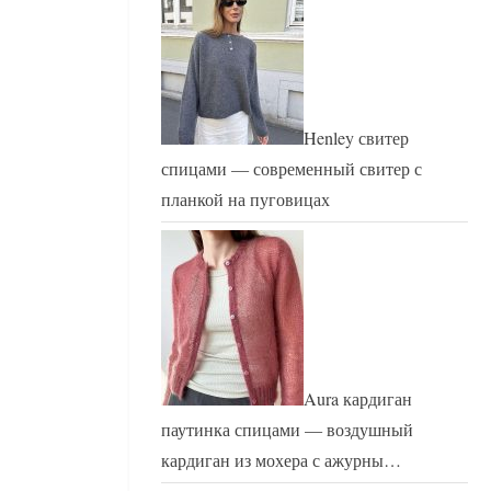
Henley свитер
спицами — современный свитер с
планкой на пуговицах
Aura кардиган
паутинка спицами — воздушный
кардиган из мохера с ажурны…