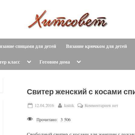
вязание
Х
спицами,
язание спицами для детей
Вязание крючком для детей
и
вязание
крючком,
т
Toggle
Toggle
тер класс
Готовим дома
sub-
sub-
модные
menu
menu
с
вязаные
модели
о
Свитер женский с косами с
с
пошаговым
в
Posted
By
к
12.04.2016
knitik
Комментариев
нет
описанием
on
записи
е
и
Прочитано:
3 506
Свитер
схемами.
т
женский
Свободный свитер с косами для женщин с рукав