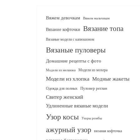
Вяжем девочкам
Вяжем мальчикам
Вязание топа
Вязание кофточки
Вязаные модели с капюшоном
Вязаные пуловеры
Домашние рецепты с фото
Модели из мохера
Модели из меланжа
Модели из хлопка
Модные жакеты
Одежда для полных
Пуловер реглан
Свитер женский
Удлиненные вязаные модели
Узор косы
Узоры ромбы
ажурный узор
вязаная кофточка