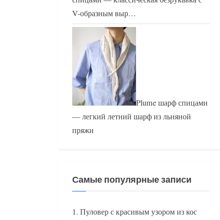
V-образным выр…
Plume шарф спицами
— легкий летний шарф из льняной
пряжи
Самые популярные записи
Пуловер с красивым узором из кос