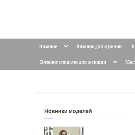
Skip
to
content
Toggle
Вязание
Вязание для мужчин
В
sub-
menu
Toggle
Вязание спицами для женщин
Мас
sub-
menu
Новинки моделей