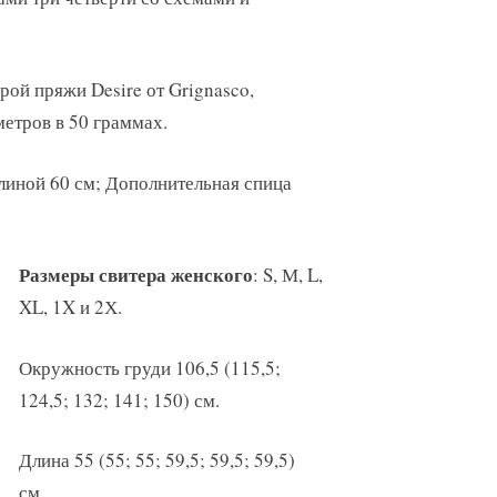
ерой пряжи Desire от Grignasco,
метров в 50 граммах.
линой 60 см; Дополнительная спица
Размеры свитера женского
: S, М, L,
XL, 1X и 2Х.
Окружность груди 106,5 (115,5;
124,5; 132; 141; 150) см.
Длина 55 (55; 55; 59,5; 59,5; 59,5)
см.