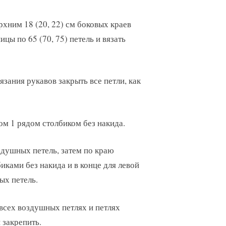
рхним 18 (20, 22) см боковых краев
цы по 65 (70, 75) петель и вязать
язания рукавов закрыть все петли, как
ом 1 рядом столбиком без накида.
здушных петель, затем по краю
иками без накида и в конце для левой
ых петель.
 всех воздушных петлях и петлях
 закрепить.