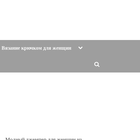
Toggle
Вязание крючком для женщин
sub-
menu
Toggle
search
form
Модный джемпер для женщин из