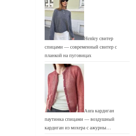
Henley свитер
спицами — современный свитер с
планкой на пуговицах
Aura кардиган
паутинка спицами — воздушный
кардиган из мохера с ажурны…