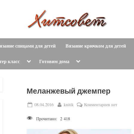
вязание
Х
спицами,
язание спицами для детей
Вязание крючком для детей
и
вязание
крючком,
т
Toggle
Toggle
тер класс
Готовим дома
sub-
sub-
модные
menu
menu
с
вязаные
модели
о
Меланжевый джемпер
с
пошаговым
в
Posted
By
к
08.04.2016
knitik
Комментариев
нет
описанием
on
записи
е
и
Прочитано:
2 418
Меланжевый
схемами.
т
джемпер