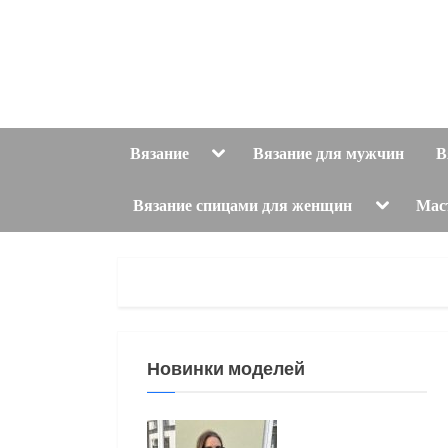
Skip
to
content
Toggle
Вязание
Вязание для мужчин
В
sub-
menu
Toggle
Вязание спицами для женщин
Мас
sub-
menu
Новинки моделей