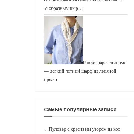
V-образным выр…
Plume шарф спицами
— легкий летний шарф из льняной
пряжи
Самые популярные записи
Пуловер с красивым узором из кос