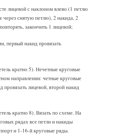
есте лицевой с наклоном влево (1 петлю
е через снятую петлю), 2 накида, 2
повторять, закончить 1 лицевой;
и, первый накид провязать
етель кратно 5). Нечетные круговые
атном направлении: четные круговые
д провязать лицевой, второй накид
тель кратно 8). Вязать по схеме. На
говых рядах все петли и накиды
порт и 1-16-й круговые ряды.