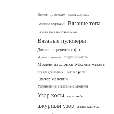
Вяжем девочкам
Вяжем мальчикам
Вязание топа
Вязание кофточки
Вязаные модели с капюшоном
Вязаные пуловеры
Домашние рецепты с фото
Модели из мохера
Модели из меланжа
Модели из хлопка
Модные жакеты
Одежда для полных
Пуловер реглан
Свитер женский
Удлиненные вязаные модели
Узор косы
Узоры ромбы
ажурный узор
вязаная кофточка