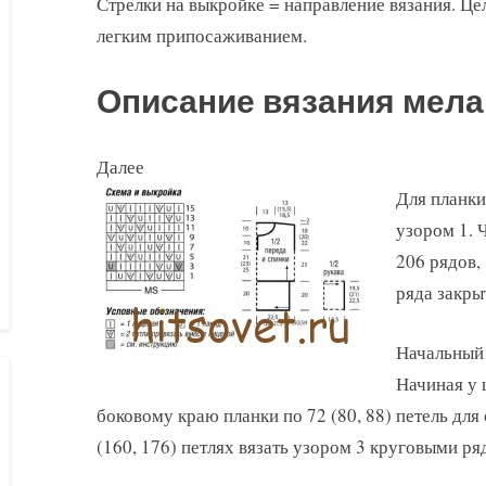
Стрелки на выкройке = направление вязания. Це
легким припосаживанием.
Описание вязания мел
Далее
Для планки
узором 1. 
206 рядов,
ряда закрыт
Начальный 
Начиная у 
боковому краю планки по 72 (80, 88) петель для
(160, 176) петлях вязать узором 3 круговыми ря