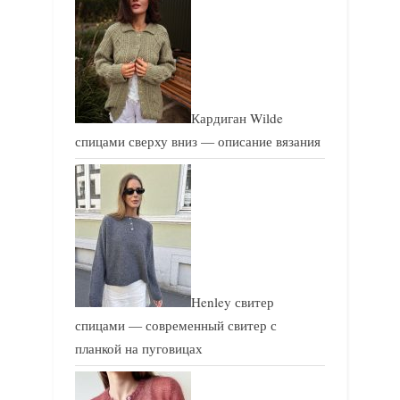
с
с
ь
ь
:
:
Кардиган Wilde
спицами сверху вниз — описание вязания
Henley свитер
спицами — современный свитер с
планкой на пуговицах