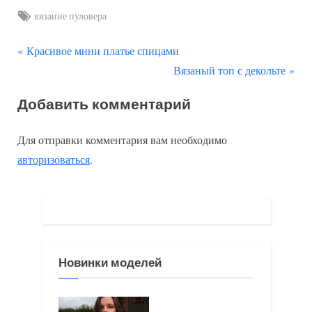
Tags:
вязание пуловера
П
Навигация
Красивое мини платье спицами
р
С
Вязаный топ с декольте
по
е
л
Добавить комментарий
д
е
записям
ы
д
Для отправки комментария вам необходимо
д
у
авторизоваться
.
у
ю
щ
щ
а
а
я
я
з
з
Новинки моделей
а
а
п
п
и
и