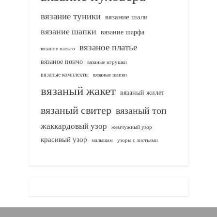
вязание туники
вязание шали
вязание шапки
вязание шарфа
вязаное платье
вязаное пальто
вязаное пончо
вязаные игрушки
вязаные комплекты
вязаные шапки
вязаный жакет
вязаный жилет
вязаный свитер
вязаный топ
жаккардовый узор
жемчужный узор
красивый узор
узоры с листьями
малышам