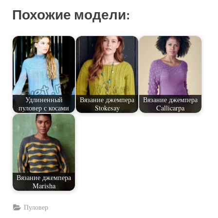
Похожие модели:
Удлиненный
Вязание джемпера
Вязание джемпера
пуловер с косами
Stokesay
Callicarpa
Вязание джемпера
Marisha
Пуловер