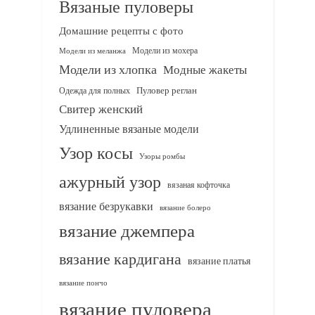
Вязаные пуловеры
Домашние рецепты с фото
Модели из мохера
Модели из меланжа
Модели из хлопка
Модные жакеты
Одежда для полных
Пуловер реглан
Свитер женский
Удлиненные вязаные модели
Узор косы
Узоры ромбы
ажурный узор
вязаная кофточка
вязание безрукавки
вязание болеро
вязание джемпера
вязание кардигана
вязание платья
вязание пончо
вязание пуловера