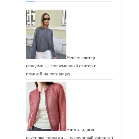
п
п
и
и
с
с
ь
ь
:
:
Henley свитер
спицами — современный свитер с
планкой на пуговицах
Aura кардиган
паутинка спицами — воздушный кардиган