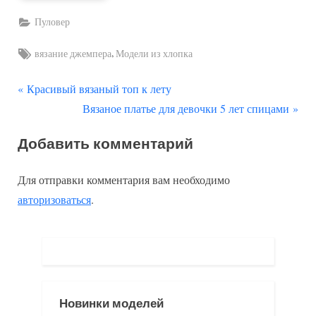
Пуловер
Tags:
,
вязание джемпера
Модели из хлопка
П
Навигация
Красивый вязаный топ к лету
р
С
Вязаное платье для девочки 5 лет спицами
по
е
л
Добавить комментарий
д
е
записям
ы
д
Для отправки комментария вам необходимо
д
у
авторизоваться
.
у
ю
щ
щ
а
а
я
я
з
з
Новинки моделей
а
а