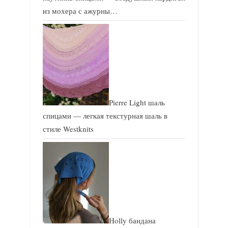
из мохера с ажурны…
Pierre Light шаль
спицами — легкая текстурная шаль в
стиле Westknits
Holly бандана