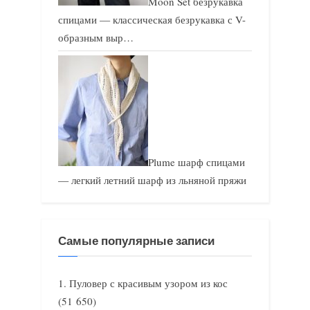
Moon Set безрукавка
спицами — классическая безрукавка с V-
образным выр…
Plume шарф спицами
— легкий летний шарф из льняной пряжи
Самые популярные записи
Пуловер с красивым узором из кос
(51 650)