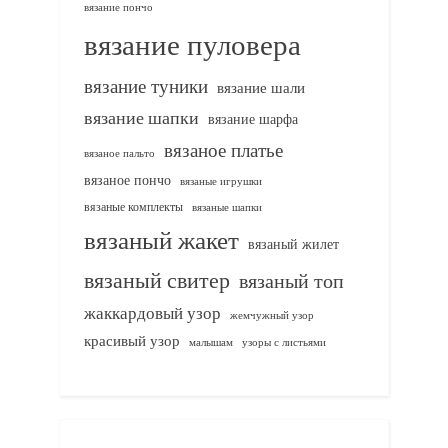
вязание пончо
вязание пуловера
вязание туники
вязание шали
вязание шапки
вязание шарфа
вязаное платье
вязаное пальто
вязаное пончо
вязаные игрушки
вязаные комплекты
вязаные шапки
вязаный жакет
вязаный жилет
вязаный свитер
вязаный топ
жаккардовый узор
жемчужный узор
красивый узор
узоры с листьями
малышам