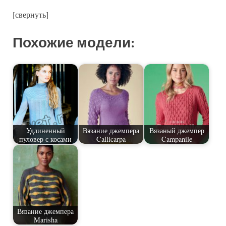
[свернуть]
Похожие модели:
Удлиненный
Вязание джемпера
Вязаный джемпер
пуловер с косами
Callicarpa
Campanile
Вязание джемпера
Marisha