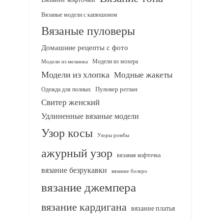
Вязаные модели с капюшоном
Вязаные пуловеры
Домашние рецепты с фото
Модели из мохера
Модели из меланжа
Модели из хлопка
Модные жакеты
Одежда для полных
Пуловер реглан
Свитер женский
Удлиненные вязаные модели
Узор косы
Узоры ромбы
ажурный узор
вязаная кофточка
вязание безрукавки
вязание болеро
вязание джемпера
вязание кардигана
вязание платья