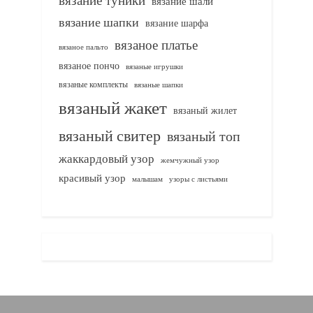
вязание шали
вязание шапки
вязание шарфа
вязаное платье
вязаное пальто
вязаное пончо
вязаные игрушки
вязаные комплекты
вязаные шапки
вязаный жакет
вязаный жилет
вязаный свитер
вязаный топ
жаккардовый узор
жемчужный узор
красивый узор
узоры с листьями
малышам