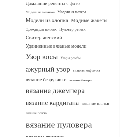
Домашние рецепты с фото
Модели из мохера
Модели из меланжа
Модели из хлопка
Модные жакеты
Одежда для полных
Пуловер реглан
Свитер женский
Удлиненные вязаные модели
Узор косы
Узоры ромбы
ажурный узор
вязаная кофточка
вязание безрукавки
вязание болеро
вязание джемпера
вязание кардигана
вязание платья
вязание пончо
вязание пуловера
вязание туники