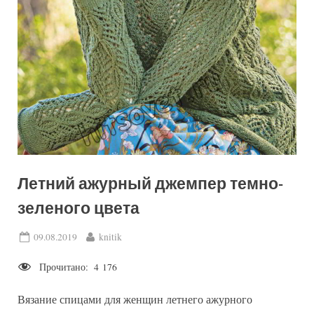
Летний ажурный джемпер темно-
зеленого цвета
Posted
By
09.08.2019
knitik
on
Прочитано:
4 176
Вязание спицами для женщин летнего ажурного