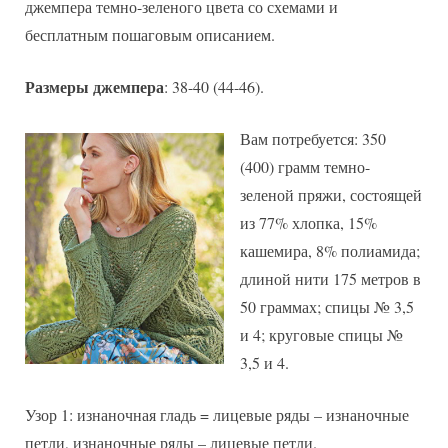
джемпера темно-зеленого цвета со схемами и
бесплатным пошаговым описанием.
Размеры джемпера
: 38-40 (44-46).
Вам потребуется: 350
(400) грамм темно-
зеленой пряжи, состоящей
из 77% хлопка, 15%
кашемира, 8% полиамида;
длиной нити 175 метров в
50 граммах; спицы № 3,5
и 4; круговые спицы №
3,5 и 4.
Узор 1: изнаночная гладь = лицевые ряды – изнаночные
петли, изнаночные ряды – лицевые петли.