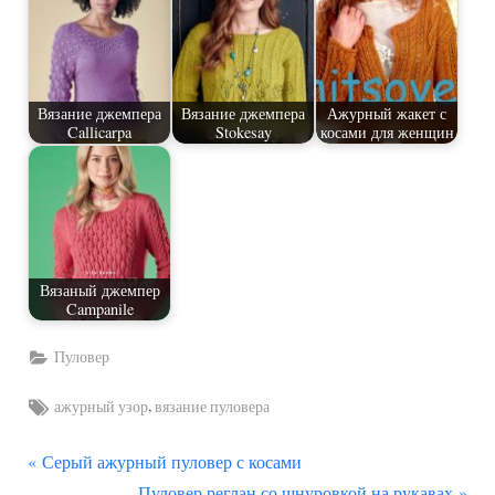
Вязание джемпера
Вязание джемпера
Ажурный жакет с
Callicarpa
Stokesay
косами для женщин
Вязаный джемпер
Campanile
Пуловер
Tags:
,
ажурный узор
вязание пуловера
П
Навигация
Серый ажурный пуловер с косами
р
С
Пуловер реглан со шнуровкой на рукавах