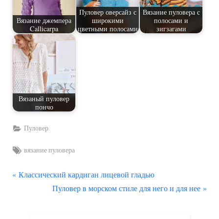
Пуловер оверсайз с
Вязание пуловера с
Вязание джемпера
широкими
полосами и
Callicarpa
цветными полосами
зигзагами
Вязаный пуловер
пончо
Пуловер
Tags:
вязание пуловера
П
Навигация
Классический кардиган лицевой гладью
р
С
Пуловер в морском стиле для него и для нее
по
е
л
д
е
записям