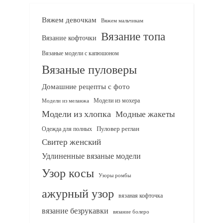
Вяжем девочкам
Вяжем мальчикам
Вязание топа
Вязание кофточки
Вязаные модели с капюшоном
Вязаные пуловеры
Домашние рецепты с фото
Модели из мохера
Модели из меланжа
Модели из хлопка
Модные жакеты
Одежда для полных
Пуловер реглан
Свитер женский
Удлиненные вязаные модели
Узор косы
Узоры ромбы
ажурный узор
вязаная кофточка
вязание безрукавки
вязание болеро