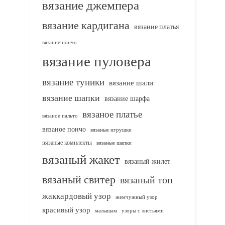
вязание джемпера
вязание кардигана
вязание платья
вязание пончо
вязание пуловера
вязание туники
вязание шали
вязание шапки
вязание шарфа
вязаное платье
вязаное пальто
вязаное пончо
вязаные игрушки
вязаные комплекты
вязаные шапки
вязаный жакет
вязаный жилет
вязаный свитер
вязаный топ
жаккардовый узор
жемчужный узор
красивый узор
узоры с листьями
малышам