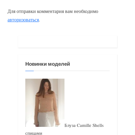
ы
д
Для отправки комментария вам необходимо
д
у
авторизоваться
.
у
ю
щ
щ
а
а
я
я
з
з
Новинки моделей
а
а
п
п
и
и
с
с
ь
ь
:
:
Блуза Camille Shells
спицами