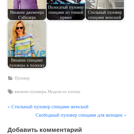
Полосатый пуловер
Вязание джемпера
спицами из тонкой
Стильный пуловер
Callicarpa
пряжи
спицами женский
Вязание спицами
пуловера в полоску
Пуловер
Tags:
,
вязание пуловера
Модели из хлопка
П
Навигация
Стильный пуловер спицами женский
р
С
Свободный пуловер спицами для женщин
по
е
л
Добавить комментарий
д
е
записям