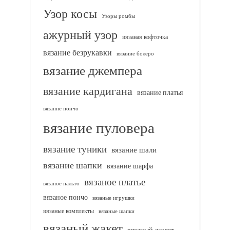
Узор косы
Узоры ромбы
ажурный узор
вязаная кофточка
вязание безрукавки
вязание болеро
вязание джемпера
вязание кардигана
вязание платья
вязание пончо
вязание пуловера
вязание туники
вязание шали
вязание шапки
вязание шарфа
вязаное платье
вязаное пальто
вязаное пончо
вязаные игрушки
вязаные комплекты
вязаные шапки
вязаный жакет
вязаный жилет