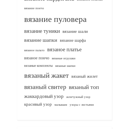
вязание пончо
вязание пуловера
вязание туники
вязание шали
вязание шапки
вязание шарфа
вязаное платье
вязаное пальто
вязаное пончо
вязаные игрушки
вязаные комплекты
вязаные шапки
вязаный жакет
вязаный жилет
вязаный свитер
вязаный топ
жаккардовый узор
жемчужный узор
красивый узор
узоры с листьями
малышам