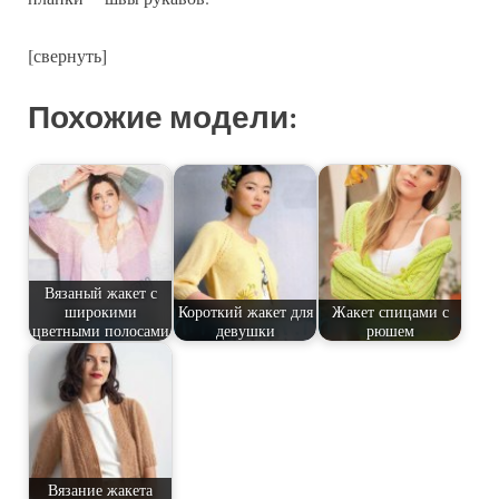
[свернуть]
Похожие модели:
Вязаный жакет с
широкими
Короткий жакет для
Жакет спицами с
цветными полосами
девушки
рюшем
Вязание жакета