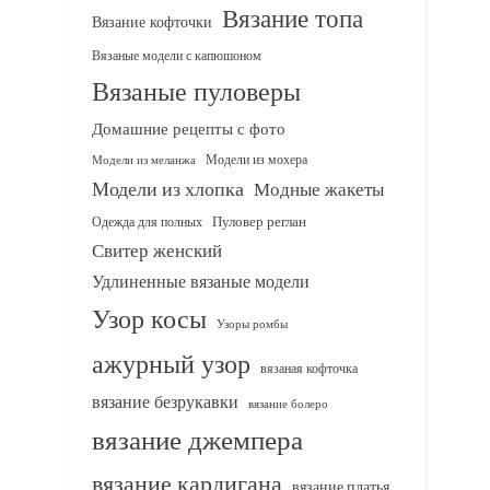
Вязание топа
Вязание кофточки
Вязаные модели с капюшоном
Вязаные пуловеры
Домашние рецепты с фото
Модели из мохера
Модели из меланжа
Модели из хлопка
Модные жакеты
Одежда для полных
Пуловер реглан
Свитер женский
Удлиненные вязаные модели
Узор косы
Узоры ромбы
ажурный узор
вязаная кофточка
вязание безрукавки
вязание болеро
вязание джемпера
вязание кардигана
вязание платья