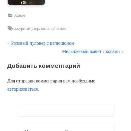
Glitter
Жакет
Tags:
,
ажурный узор
вязаный жакет
П
Навигация
Розовый пуловер с капюшоном
р
С
Меланжевый жакет с косами
по
е
л
Добавить комментарий
д
е
записям
ы
д
Для отправки комментария вам необходимо
д
у
авторизоваться
.
у
ю
щ
щ
а
а
я
я
з
з