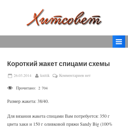
Skip
to
content
вязание
Х
спицами,
и
вязание
т
крючком,
модные
с
вязаные
Короткий жакет спицами схемы
о
модели
с
в
Posted
By
к
26.03.2014
knitik
Комментариев
нет
пошаговым
on
записи
е
описанием
Прочитано:
2 704
Короткий
т
и
жакет
схемами.
Размер жакета: 38/40.
спицами
схемы
Для вязания жакета спицами Вам потребуется: 350 г
цвета хаки и 150 г оливковой пряжи Sandy Big (100%