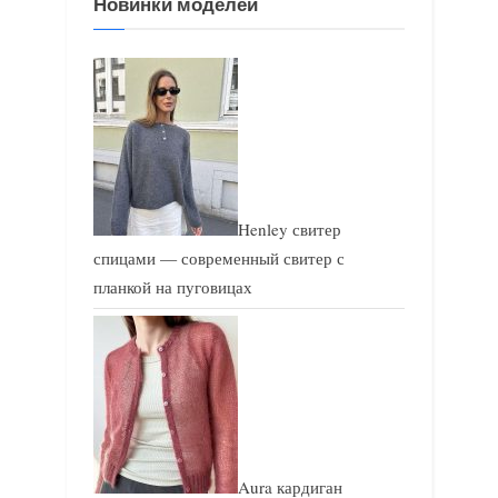
Новинки моделей
а
а
п
п
и
и
с
с
ь
ь
:
:
Henley свитер
спицами — современный свитер с
планкой на пуговицах
Aura кардиган