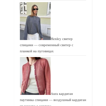
:
:
Henley свитер
спицами — современный свитер с
планкой на пуговицах
Aura кардиган
паутинка спицами — воздушный кардиган
из мохера с ажурны…