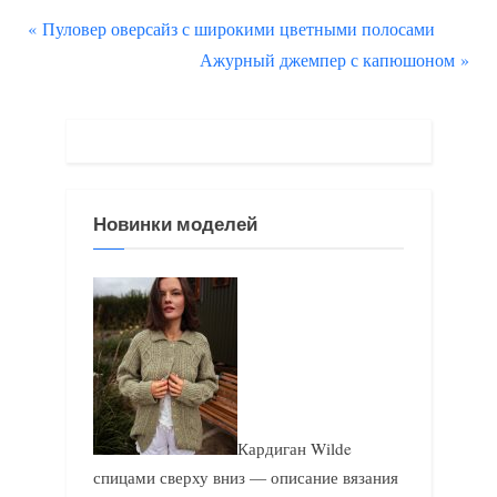
П
Навигация
Пуловер оверсайз с широкими цветными полосами
р
С
Ажурный джемпер с капюшоном
по
е
л
д
е
записям
ы
д
д
у
у
ю
Новинки моделей
щ
щ
а
а
я
я
з
з
а
а
п
п
и
и
Кардиган Wilde
с
с
спицами сверху вниз — описание вязания
ь
ь