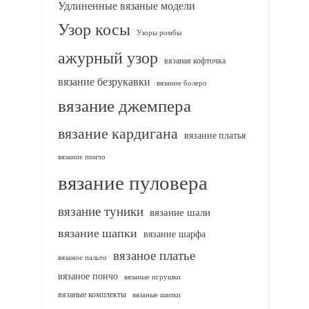
Удлиненные вязаные модели
Узор косы
Узоры ромбы
ажурный узор
вязаная кофточка
вязание безрукавки
вязание болеро
вязание джемпера
вязание кардигана
вязание платья
вязание пончо
вязание пуловера
вязание туники
вязание шали
вязание шапки
вязание шарфа
вязаное платье
вязаное пальто
вязаное пончо
вязаные игрушки
вязаные комплекты
вязаные шапки