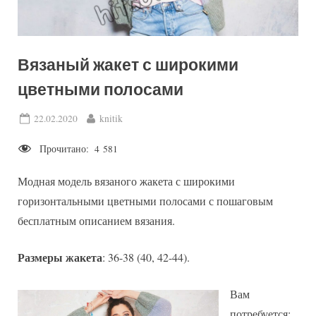
Вязаный жакет с широкими
цветными полосами
Posted
By
22.02.2020
knitik
on
Прочитано:
4 581
Модная модель вязаного жакета с широкими
горизонтальными цветными полосами с пошаговым
бесплатным описанием вязания.
Размеры жакета
: 36-38 (40, 42-44).
Вам
потребуется: