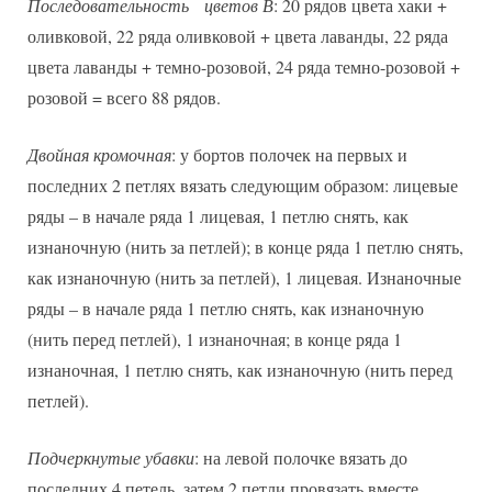
Последовательность цветов В
: 20 рядов цвета хаки +
оливковой, 22 ряда оливковой + цвета лаванды, 22 ряда
цвета лаванды + темно-розовой, 24 ряда темно-розовой +
розовой = всего 88 рядов.
Двойная кромочная
: у бортов полочек на первых и
последних 2 петлях вязать следующим образом: лицевые
ряды – в начале ряда 1 лицевая, 1 петлю снять, как
изнаночную (нить за петлей); в конце ряда 1 петлю снять,
как изнаночную (нить за петлей), 1 лицевая. Изнаночные
ряды – в начале ряда 1 петлю снять, как изнаночную
(нить перед петлей), 1 изнаночная; в конце ряда 1
изнаночная, 1 петлю снять, как изнаночную (нить перед
петлей).
Подчеркнутые убавки
: на левой полочке вязать до
последних 4 петель, затем 2 петли провязать вместе