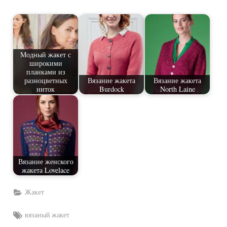
Модный жакет с
широкими
планками из
разноцветных
Вязание жакета
Вязание жакета
ниток
Burdock
North Laine
Вязание женского
жакета Lovelace
Жакет
Tags:
вязаный жакет