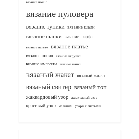
вязание пончо
вязание пуловера
вязание туники
вязание шали
вязание шапки
вязание шарфа
вязаное платье
вязаное пальто
вязаное пончо
вязаные игрушки
вязаные комплекты
вязаные шапки
вязаный жакет
вязаный жилет
вязаный свитер
вязаный топ
жаккардовый узор
жемчужный узор
красивый узор
узоры с листьями
малышам