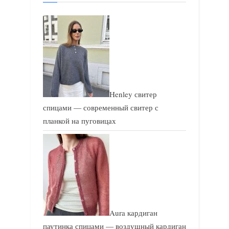
а
п
п
и
и
с
с
ь
ь
:
:
Henley свитер
спицами — современный свитер с
планкой на пуговицах
Aura кардиган
паутинка спицами — воздушный кардиган