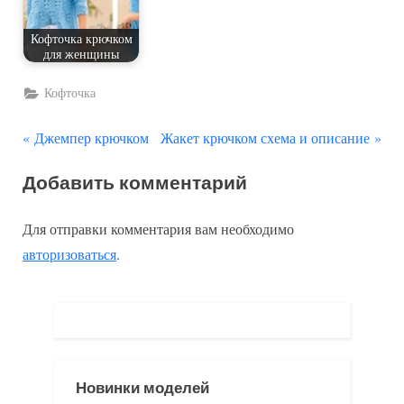
Кофточка крючком
для женщины
Кофточка
П
С
Навигация
Джемпер крючком
Жакет крючком схема и описание
р
л
по
Добавить комментарий
е
е
д
д
записям
Для отправки комментария вам необходимо
ы
у
авторизоваться
.
д
ю
у
щ
щ
а
а
я
я
з
Новинки моделей
з
а