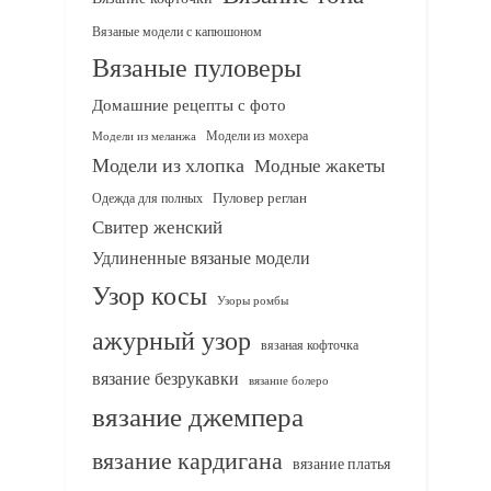
Вязаные модели с капюшоном
Вязаные пуловеры
Домашние рецепты с фото
Модели из мохера
Модели из меланжа
Модели из хлопка
Модные жакеты
Одежда для полных
Пуловер реглан
Свитер женский
Удлиненные вязаные модели
Узор косы
Узоры ромбы
ажурный узор
вязаная кофточка
вязание безрукавки
вязание болеро
вязание джемпера
вязание кардигана
вязание платья