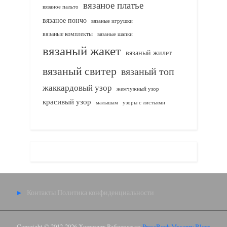
вязаное платье
вязаное пальто
вязаное пончо
вязаные игрушки
вязаные комплекты
вязаные шапки
вязаный жакет
вязаный жилет
вязаный свитер
вязаный топ
жаккардовый узор
жемчужный узор
красивый узор
узоры с листьями
малышам
Контакты
Политика конфиденциальности
Copyright © 2012-2026 Хитсовет.
Работает на
PressBook Masonry Blogs