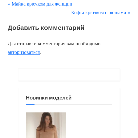
П
Навигация
Майка крючком для женщин
р
С
Кофта крючком с рюшами
по
е
л
Добавить комментарий
д
е
записям
ы
д
Для отправки комментария вам необходимо
д
у
авторизоваться
.
у
ю
щ
щ
а
а
я
я
з
з
Новинки моделей
а
а
п
п
и
и
с
с
ь
ь