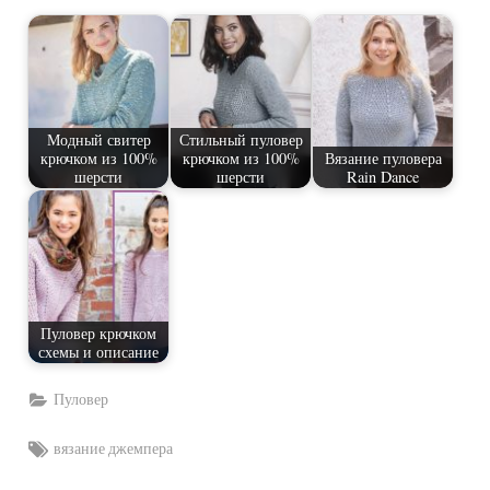
Модный свитер
Стильный пуловер
крючком из 100%
крючком из 100%
Вязание пуловера
шерсти
шерсти
Rain Dance
Пуловер крючком
схемы и описание
Пуловер
Tags:
вязание джемпера