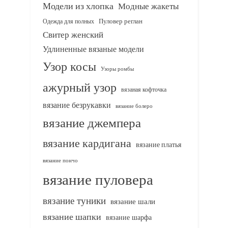
Модели из хлопка
Модные жакеты
Одежда для полных
Пуловер реглан
Свитер женский
Удлиненные вязаные модели
Узор косы
Узоры ромбы
ажурный узор
вязаная кофточка
вязание безрукавки
вязание болеро
вязание джемпера
вязание кардигана
вязание платья
вязание пончо
вязание пуловера
вязание туники
вязание шали
вязание шапки
вязание шарфа