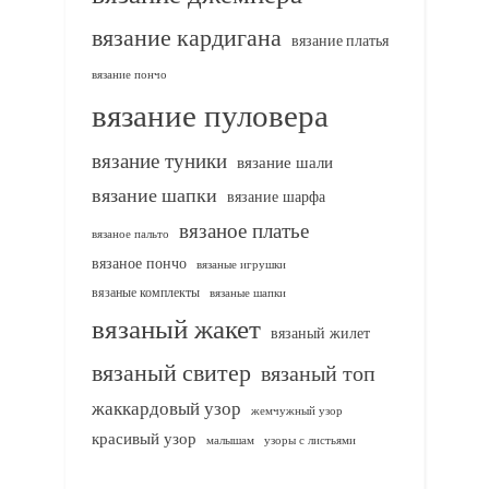
вязание кардигана
вязание платья
вязание пончо
вязание пуловера
вязание туники
вязание шали
вязание шапки
вязание шарфа
вязаное платье
вязаное пальто
вязаное пончо
вязаные игрушки
вязаные комплекты
вязаные шапки
вязаный жакет
вязаный жилет
вязаный свитер
вязаный топ
жаккардовый узор
жемчужный узор
красивый узор
узоры с листьями
малышам