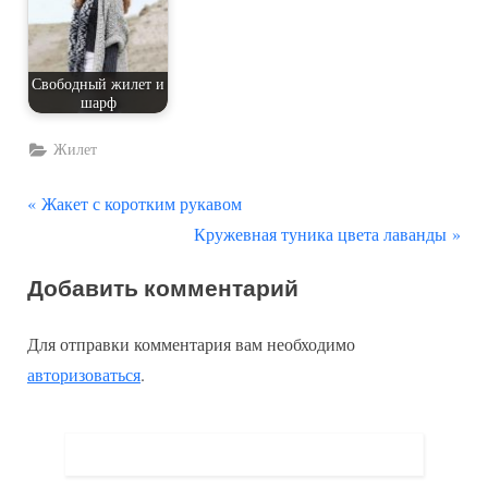
Свободный жилет и
шарф
Жилет
П
Навигация
Жакет с коротким рукавом
р
С
Кружевная туника цвета лаванды
по
е
л
Добавить комментарий
д
е
записям
ы
д
Для отправки комментария вам необходимо
д
у
авторизоваться
.
у
ю
щ
щ
а
а
я
я