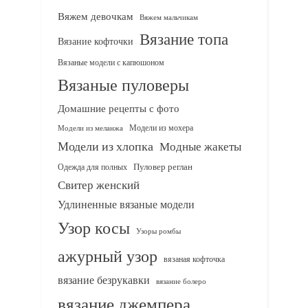
Вяжем девочкам
Вяжем мальчикам
Вязание топа
Вязание кофточки
Вязаные модели с капюшоном
Вязаные пуловеры
Домашние рецепты с фото
Модели из мохера
Модели из меланжа
Модели из хлопка
Модные жакеты
Одежда для полных
Пуловер реглан
Свитер женский
Удлиненные вязаные модели
Узор косы
Узоры ромбы
ажурный узор
вязаная кофточка
вязание безрукавки
вязание болеро
вязание джемпера