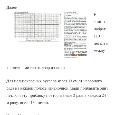
Далее
На
спицы
набрать
110
петель и
между
кромочными вязать узор из «кос».
Для цельнокроеных рукавов через 33 см от наборного
ряда на каждой полосе изнаночной глади прибавить одну
петлю и эту прибавку повторить еще 2 раза в каждом 24-
м ряду, всего 134 петли.