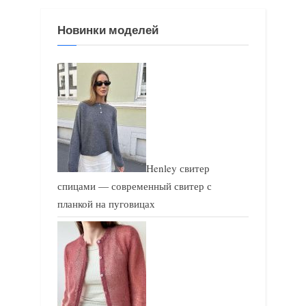
з
з
Новинки моделей
а
а
п
п
и
и
с
с
ь
ь
:
:
Henley свитер
спицами — современный свитер с
планкой на пуговицах