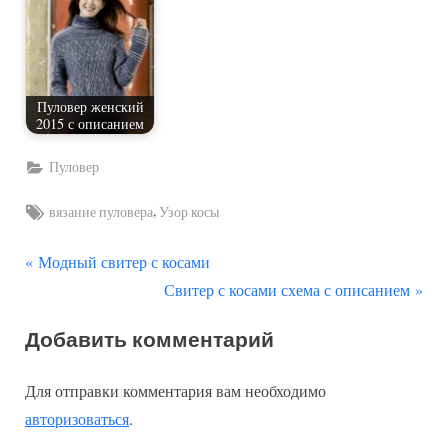
Пуловер женский
2015 с описанием
Пуловер
Tags:
,
вязание пуловера
Узор косы
П
Навигация
Модный свитер с косами
р
С
Свитер с косами схема с описанием
по
е
л
Добавить комментарий
д
е
записям
ы
д
Для отправки комментария вам необходимо
д
у
авторизоваться
.
у
ю