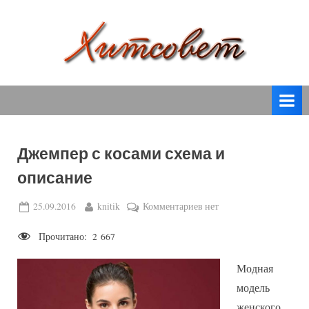
Skip
to
content
вязание
Х
спицами,
и
вязание
т
крючком,
модные
с
вязаные
Джемпер с косами схема и
о
модели
описание
с
в
пошаговым
е
Posted
By
к
25.09.2016
knitik
Комментариев
нет
описанием
on
записи
т
и
Прочитано:
2 667
Джемпер
схемами.
с
Модная
косами
схема
модель
и
женского