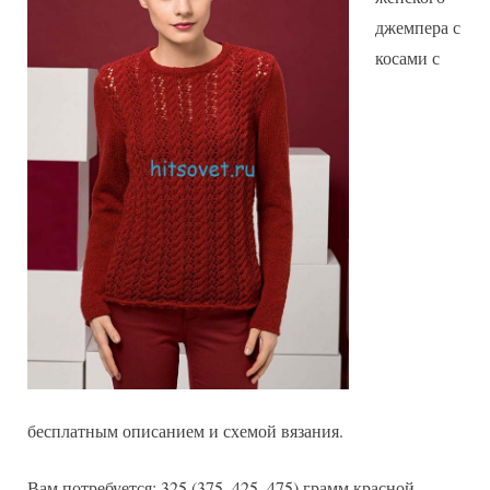
описание
джемпера с
косами с
бесплатным описанием и схемой вязания.
Вам потребуется: 325 (375, 425, 475) грамм красной