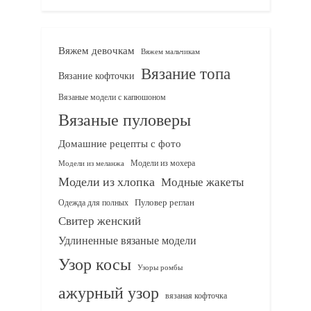
Вяжем девочкам
Вяжем мальчикам
Вязание топа
Вязание кофточки
Вязаные модели с капюшоном
Вязаные пуловеры
Домашние рецепты с фото
Модели из мохера
Модели из меланжа
Модели из хлопка
Модные жакеты
Одежда для полных
Пуловер реглан
Свитер женский
Удлиненные вязаные модели
Узор косы
Узоры ромбы
ажурный узор
вязаная кофточка