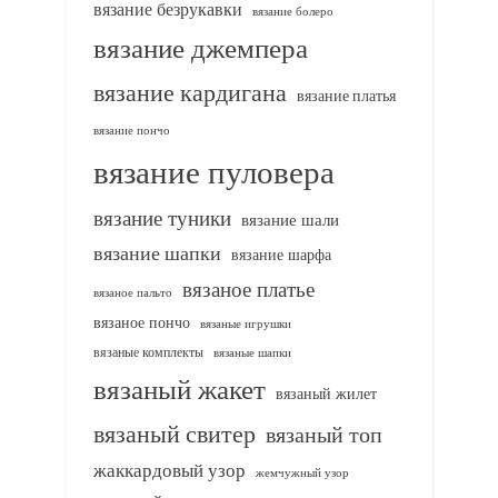
вязание безрукавки
вязание болеро
вязание джемпера
вязание кардигана
вязание платья
вязание пончо
вязание пуловера
вязание туники
вязание шали
вязание шапки
вязание шарфа
вязаное платье
вязаное пальто
вязаное пончо
вязаные игрушки
вязаные комплекты
вязаные шапки
вязаный жакет
вязаный жилет
вязаный свитер
вязаный топ
жаккардовый узор
жемчужный узор