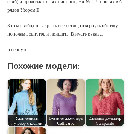
сгиб) и продолжить вязание спицами № 4,5, провязав 6
рядов Узором II.
Затем свободно закрыть все петли, отвернуть обтачку
пополам вовнутрь и пришить. Втачать рукава.
[свернуть]
Похожие модели:
Удлиненный
Вязание джемпера
Вязаный джемпер
пуловер с косами
Callicarpa
Campanile