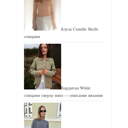
з
з
а
а
п
п
и
и
Блуза Camille Shells
с
с
спицами
ь
ь
:
:
Кардиган Wilde
спицами сверху вниз — описание вязания