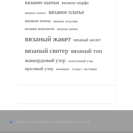
вязание шапки
вязание шарфа
вязаное платье
вязаное пальто
вязаное пончо
вязаные игрушки
вязаные комплекты
вязаные шапки
вязаный жакет
вязаный жилет
вязаный свитер
вязаный топ
жаккардовый узор
жемчужный узор
красивый узор
узоры с листьями
малышам
Контакты
Политика конфиденциальности