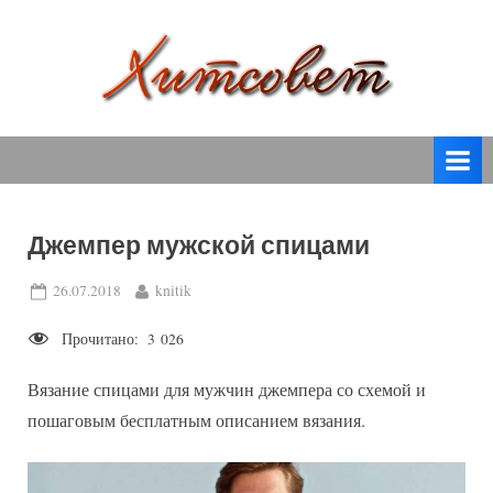
Skip
to
content
вязание
Х
спицами,
и
вязание
т
крючком,
модные
с
вязаные
Джемпер мужской спицами
о
модели
с
в
Posted
By
26.07.2018
knitik
пошаговым
on
е
описанием
Прочитано:
3 026
т
и
схемами.
Вязание спицами для мужчин джемпера со схемой и
пошаговым бесплатным описанием вязания.