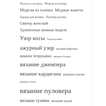
Модели из мохера
Модели из меланжа
Модели из хлопка
Модные жакеты
Одежда для полных
Пуловер реглан
Свитер женский
Удлиненные вязаные модели
Узор косы
Узоры ромбы
ажурный узор
вязаная кофточка
вязание безрукавки
вязание болеро
вязание джемпера
вязание кардигана
вязание платья
вязание пончо
вязание пуловера
вязание туники
вязание шали