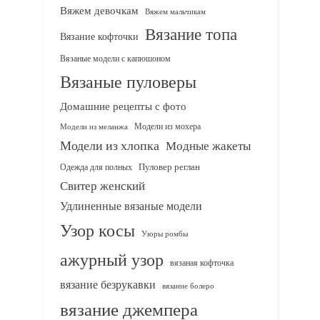
Вяжем девочкам
Вяжем мальчикам
Вязание топа
Вязание кофточки
Вязаные модели с капюшоном
Вязаные пуловеры
Домашние рецепты с фото
Модели из мохера
Модели из меланжа
Модели из хлопка
Модные жакеты
Одежда для полных
Пуловер реглан
Свитер женский
Удлиненные вязаные модели
Узор косы
Узоры ромбы
ажурный узор
вязаная кофточка
вязание безрукавки
вязание болеро
вязание джемпера