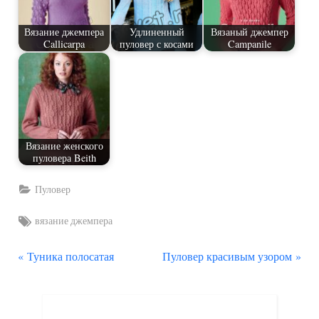
Вязание джемпера
Удлиненный
Вязаный джемпер
Callicarpa
пуловер с косами
Campanile
Вязание женского
пуловера Beith
Пуловер
Tags:
вязание джемпера
П
С
Навигация
Туника полосатая
Пуловер красивым узором
р
л
по
е
е
д
д