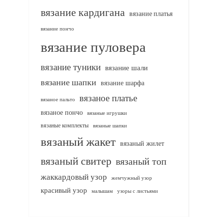
вязание кардигана
вязание платья
вязание пончо
вязание пуловера
вязание туники
вязание шали
вязание шапки
вязание шарфа
вязаное платье
вязаное пальто
вязаное пончо
вязаные игрушки
вязаные комплекты
вязаные шапки
вязаный жакет
вязаный жилет
вязаный свитер
вязаный топ
жаккардовый узор
жемчужный узор
красивый узор
узоры с листьями
малышам