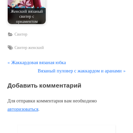
Женский вязаный
свитер с
орнаментом
Свитер
Tags:
Свитер женский
П
Навигация
Жаккардовая вязаная юбка
р
С
Вязаный пуловер с жаккардом и аранами
по
е
л
Добавить комментарий
д
е
записям
ы
д
Для отправки комментария вам необходимо
д
у
авторизоваться
.
у
ю
щ
щ
а
а