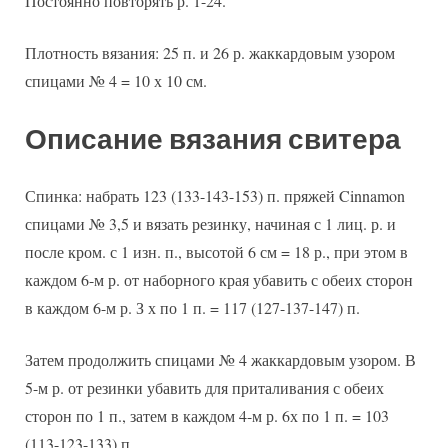
Постоянно повторять р. 1-24.
Плотность вязания: 25 п. и 26 р. жаккардовым узором
спицами № 4 = 10 х 10 см.
Описание вязания свитера
Спинка: набрать 123 (133-143-153) п. пряжей Cinnamon
спицами № 3,5 и вязать резинку, начиная с 1 лиц. р. и
после кром. с 1 изн. п., высотой 6 см = 18 р., при этом в
каждом 6-м р. от наборного края убавить с обеих сторон
в каждом 6-м р. З х по 1 п. = 117 (127-137-147) п.
Затем продолжить спицами № 4 жаккардовым узором. В
5-м р. от резинки убавить для приталивания с обеих
сторон по 1 п., затем в каждом 4-м р. 6х по 1 п. = 103
(113-123-133) п.