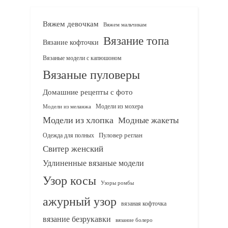
Вяжем девочкам
Вяжем мальчикам
Вязание топа
Вязание кофточки
Вязаные модели с капюшоном
Вязаные пуловеры
Домашние рецепты с фото
Модели из мохера
Модели из меланжа
Модели из хлопка
Модные жакеты
Одежда для полных
Пуловер реглан
Свитер женский
Удлиненные вязаные модели
Узор косы
Узоры ромбы
ажурный узор
вязаная кофточка
вязание безрукавки
вязание болеро