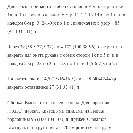
Для скосов прибавить с обеих сторон в 3-м р. от резинки
1х по 1 п., затем в каждом 6-м р. 11 (12-13-14)х по 1 п. и в
каждом 8-м р. 3 (2-1-0)х по 1 п., включая их в узор = 85
(93-103-111) п.
Через 39 (38,5-37,5-37) см = 102 (100-98-96) р. от резинки
закрыть для оката рукава с обеих сторон 1х по 5 п. и в
каждом 2-м р. 2х по 2 п., 12х по 1 п. и 4 (5-6-7)х по 2 п.
На высоте оката 14,5 (15-16-16,5) см = 38 (40-42-44) р.
закрыть оставшиеся 27 (31-37-41) п.
Сборка: Выполнить плечевые швы. Для воротника –
„гольф” набрать круговыми спицами из выреза
горловины 96 (100-104-108) п. пряжей Cinnamon,
замкнуть п. в круг и вязать 20 см резинку по кругу.