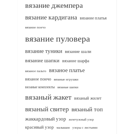
вязание джемпера
вязание кардигана
вязание платья
вязание пончо
вязание пуловера
вязание туники
вязание шали
вязание шапки
вязание шарфа
вязаное платье
вязаное пальто
вязаное пончо
вязаные игрушки
вязаные комплекты
вязаные шапки
вязаный жакет
вязаный жилет
вязаный свитер
вязаный топ
жаккардовый узор
жемчужный узор
красивый узор
узоры с листьями
малышам