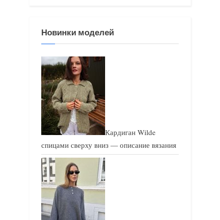
я
я
з
з
Новинки моделей
а
а
п
п
и
и
с
с
ь
ь
:
:
Кардиган Wilde
спицами сверху вниз — описание вязания