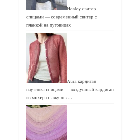
Henley свитер
спицами — современный свитер с
планкой на пуговицах
Aura кардиган
паутинка спицами — воздушный кардиган
из мохера с ажурны…