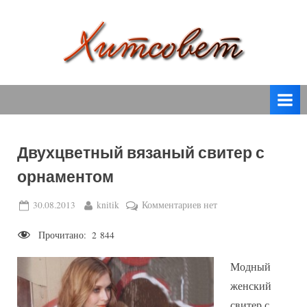
Skip
to
content
вязание
Х
спицами,
и
вязание
т
крючком,
модные
с
вязаные
Двухцветный вязаный свитер с
о
модели
орнаментом
с
в
пошаговым
е
Posted
By
к
30.08.2013
knitik
Комментариев
нет
описанием
on
записи
т
и
Прочитано:
2 844
Двухцветный
схемами.
вязаный
Модный
свитер
с
женский
орнаментом
свитер с