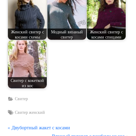
Женский свитер с
Модный вязаный
Женский свитер с
косами схемы
свитер
косами спицами
Свитер с кокеткой
из кос
Свитер
Tags:
Свитер женский
П
Навигация
Двубортный жакет с косами
р
С
Вязаный пуловер с ромбами из кос