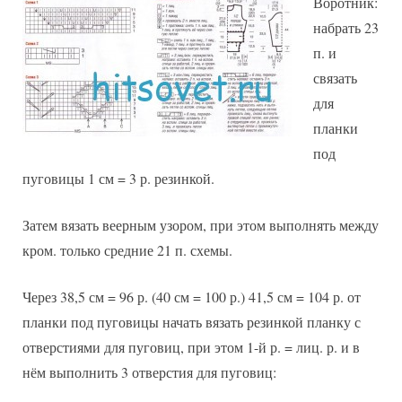
Воротник:
набрать 23
п. и
связать
для
планки
под
пуговицы 1 см = 3 р. резинкой.
Затем вязать веерным узором, при этом выполнять между
кром. только средние 21 п. схемы.
Через 38,5 см = 96 р. (40 см = 100 р.) 41,5 см = 104 р. от
планки под пуговицы начать вязать резинкой планку с
отверстиями для пуговиц, при этом 1-й р. = лиц. р. и в
нём выполнить 3 отверстия для пуговиц: