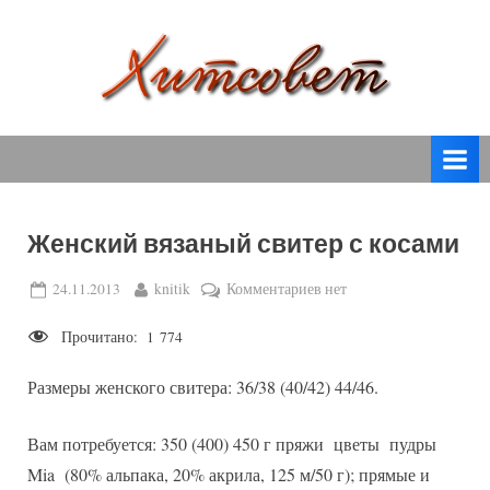
Skip
to
content
вязание
Х
спицами,
и
вязание
т
крючком,
модные
с
вязаные
Женский вязаный свитер с косами
о
модели
с
в
Posted
By
к
24.11.2013
knitik
Комментариев
нет
пошаговым
on
записи
е
описанием
Прочитано:
1 774
Женский
т
и
вязаный
схемами.
Размеры женского свитера: 36/38 (40/42) 44/46.
свитер
с
косами
Вам потребуется: 350 (400) 450 г пряжи цветы пудры
Mia (80% альпака, 20% акрила, 125 м/50 г); прямые и