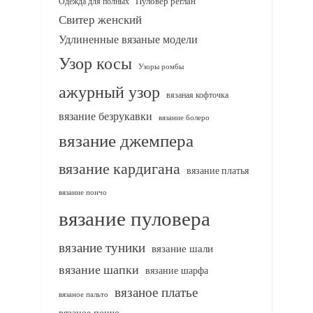
Одежда для полных
Пуловер реглан
Свитер женский
Удлиненные вязаные модели
Узор косы
Узоры ромбы
ажурный узор
вязаная кофточка
вязание безрукавки
вязание болеро
вязание джемпера
вязание кардигана
вязание платья
вязание пончо
вязание пуловера
вязание туники
вязание шали
вязание шапки
вязание шарфа
вязаное платье
вязаное пальто
вязаное пончо