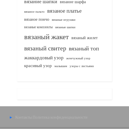
вязание шапки
вязание шарфа
вязаное платье
вязаное пальто
вязаное пончо
вязаные игрушки
вязаные комплекты
вязаные шапки
вязаный жакет
вязаный жилет
вязаный свитер
вязаный топ
жаккардовый узор
жемчужный узор
красивый узор
узоры с листьями
малышам
Контакты
Политика конфиденциальности