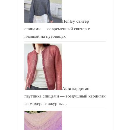
а
а
п
п
и
и
Henley свитер
с
с
спицами — современный свитер с
ь
ь
планкой на пуговицах
:
:
Aura кардиган
паутинка спицами — воздушный кардиган
из мохера с ажурны…