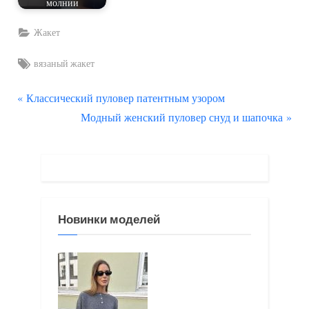
молнии
Жакет
Tags:
вязаный жакет
П
Навигация
Классический пуловер патентным узором
р
С
Модный женский пуловер снуд и шапочка
по
е
л
д
е
записям
ы
д
д
у
у
ю
Новинки моделей
щ
щ
а
а
я
я
з
з