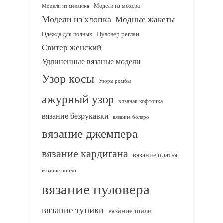
Модели из мохера
Модели из меланжа
Модели из хлопка
Модные жакеты
Одежда для полных
Пуловер реглан
Свитер женский
Удлиненные вязаные модели
Узор косы
Узоры ромбы
ажурный узор
вязаная кофточка
вязание безрукавки
вязание болеро
вязание джемпера
вязание кардигана
вязание платья
вязание пончо
вязание пуловера
вязание туники
вязание шали