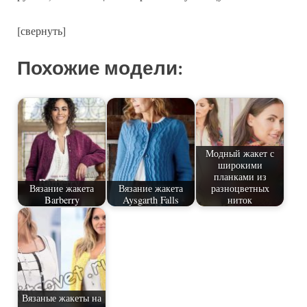
[свернуть]
Похожие модели:
Модный жакет с
широкими
планками из
Вязание жакета
Вязание жакета
разноцветных
Barberry
Aysgarth Falls
ниток
Вязаные жакеты на