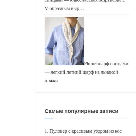
V-образным выр…
Plume шарф спицами
— легкий летний шарф из льняной
пряжи
Самые популярные записи
Пуловер с красивым узором из кос