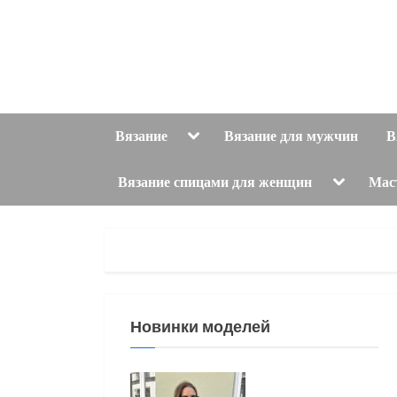
Skip
to
content
Toggle
Вязание
Вязание для мужчин
В
sub-
menu
Toggle
Вязание спицами для женщин
Мас
sub-
menu
Новинки моделей