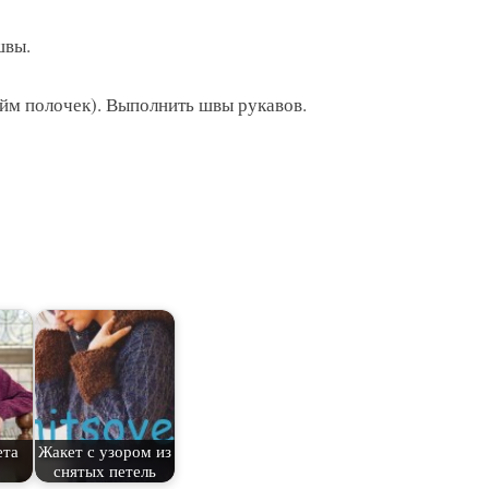
швы.
йм полочек). Выполнить швы рукавов.
ета
Жакет с узором из
снятых петель