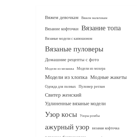
Вяжем девочкам
Вяжем мальчикам
Вязание топа
Вязание кофточки
Вязаные модели с капюшоном
Вязаные пуловеры
Домашние рецепты с фото
Модели из мохера
Модели из меланжа
Модели из хлопка
Модные жакеты
Одежда для полных
Пуловер реглан
Свитер женский
Удлиненные вязаные модели
Узор косы
Узоры ромбы
ажурный узор
вязаная кофточка