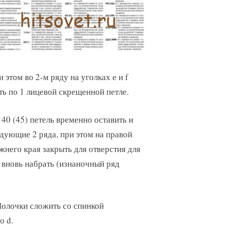
 этом во 2-м ряду на уголках е и f
ть по 1 лицевой скрещенной петле.
0 (45) петель временно оставить и
едующие 2 ряда, при этом на правой
ижнего края закрыть для отверстия для
и вновь набрать (изнаночный ряд
Полочки сложить со спинкой
о d.