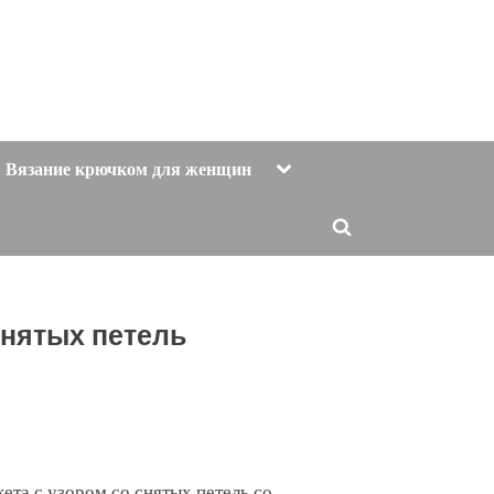
Toggle
Вязание крючком для женщин
sub-
menu
Toggle
search
form
снятых петель
та с узором со снятых петель со