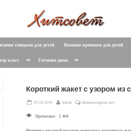
вязание
Х
спицами,
язание спицами для детей
Вязание крючком для детей
и
вязание
крючком,
т
Toggle
Toggle
тер класс
Готовим дома
sub-
sub-
модные
menu
menu
с
вязаные
модели
о
Короткий жакет с узором из 
с
пошаговым
в
Posted
By
к
19.10.2016
knitik
Комментариев
нет
описанием
on
записи
е
и
Прочитано:
2 404
Короткий
схемами.
т
жакет
Новинка модной модели женского короткого жаке