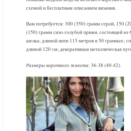
с
схемой и бесплатным описанием вязания.
узором
из
снятых
Вам потребуется: 300 (350) грамм серой, 150 (
петель
(150) грамм сизо-голубой пряжи, состоящей из
шелка; длиной нити 115 метров в 50 граммах; с
длиной 120 см; декоративная металлическая пуг
Размеры короткого жакета
: 36-38 (40-42).