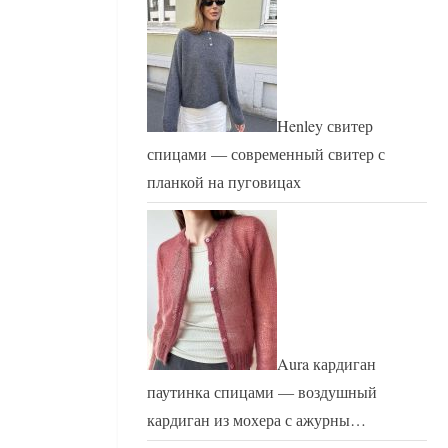
Henley свитер
спицами — современный свитер с
планкой на пуговицах
Aura кардиган
паутинка спицами — воздушный
кардиган из мохера с ажурны…