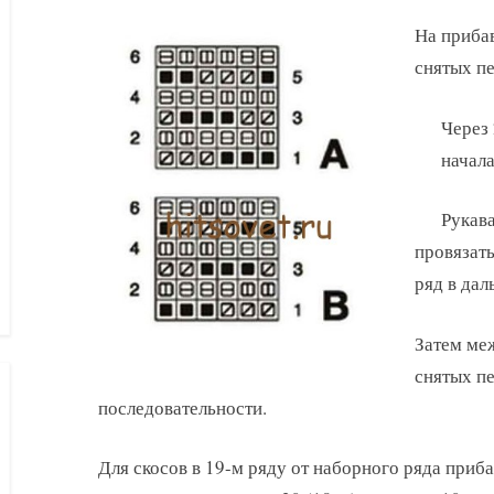
На прибав
снятых пе
Через 
начала
Рукава
провязать
ряд в дал
Затем ме
снятых пе
последовательности.
Для скосов в 19-м ряду от наборного ряда приба