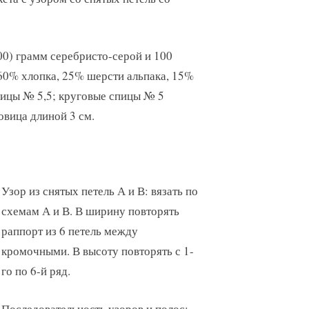
200) грамм серебристо-серой и 100
 60% хлопка, 25% шерсти альпака, 15%
пицы № 5,5; круговые спицы № 5
овица длиной 3 см.
Узор из снятых петель А и В: вязать по
схемам А и В. В ширину повторять
раппорт из 6 петель между
кромочными. В высоту повторять с 1-
го по 6-й ряд.
Последовательность узоров и полос: