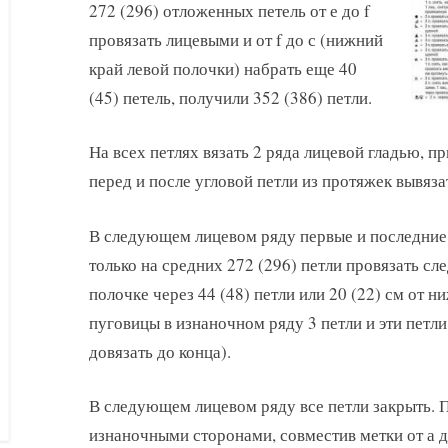
272 (296) отложенных петель от е до f
провязать лицевыми и от f до с (нижний
край левой полочки) набрать еще 40
(45) петель, получили 352 (386) петли.
На всех петлях вязать 2 ряда лицевой гладью, при
перед и после угловой петли из протяжек вывяза
В следующем лицевом ряду первые и последние 4
только на средних 272 (296) петли провязать сл
полочке через 44 (48) петли или 20 (22) см от н
пуговицы в изнаночном ряду 3 петли и эти петл
довязать до конца).
В следующем лицевом ряду все петли закрыть. 
изнаночными сторонами, совместив метки от а д