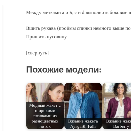
Между метками а и Ь, с и d выполнить боковые 
Вшить рукава (проймы спинки немного выше по
Пришить пуговицу.
[свернуть]
Похожие модели:
Модный жакет с
широкими
планками из
разноцветных
Вязание жакета
Вязание жак
ниток
Aysgarth Falls
Barberry