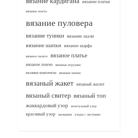
вязание кардигана
вязание платья
вязание пончо
вязание пуловера
вязание туники
вязание шали
вязание шапки
вязание шарфа
вязаное платье
вязаное пальто
вязаное пончо
вязаные игрушки
вязаные комплекты
вязаные шапки
вязаный жакет
вязаный жилет
вязаный свитер
вязаный топ
жаккардовый узор
жемчужный узор
красивый узор
узоры с листьями
малышам