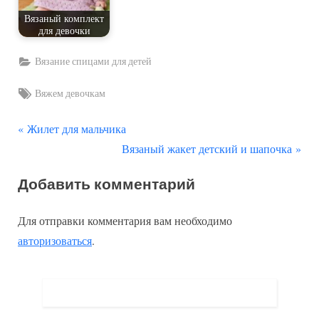
Вязаный комплект
для девочки
Вязание спицами для детей
Tags:
Вяжем девочкам
П
Навигация
Жилет для мальчика
р
С
Вязаный жакет детский и шапочка
по
е
л
Добавить комментарий
д
е
записям
ы
д
Для отправки комментария вам необходимо
д
у
авторизоваться
.
у
ю
щ
щ
а
а
я
я