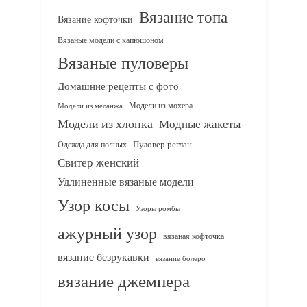
Вязание топа
Вязание кофточки
Вязаные модели с капюшоном
Вязаные пуловеры
Домашние рецепты с фото
Модели из мохера
Модели из меланжа
Модели из хлопка
Модные жакеты
Одежда для полных
Пуловер реглан
Свитер женский
Удлиненные вязаные модели
Узор косы
Узоры ромбы
ажурный узор
вязаная кофточка
вязание безрукавки
вязание болеро
вязание джемпера