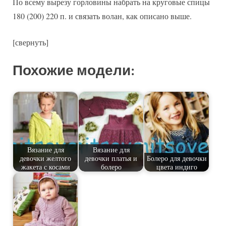
По всему вырезу горловины набрать на круговые спицы
180 (200) 220 п. и связать волан, как описано выше.
[свернуть]
Похожие модели:
Вязание для
Вязание для
девочки желтого
девочки платья и
Болеро для девочки
жакета с косами
болеро
цвета индиго