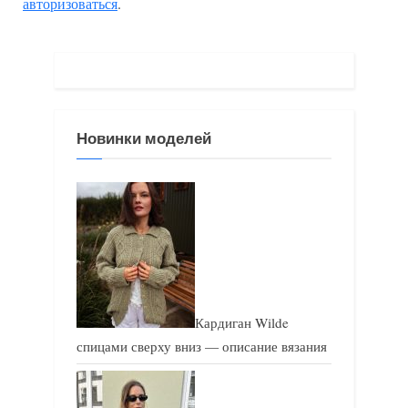
авторизоваться
.
у
ю
щ
щ
а
а
я
я
з
з
Новинки моделей
а
а
п
п
и
и
с
с
ь
ь
:
:
Кардиган Wilde
спицами сверху вниз — описание вязания