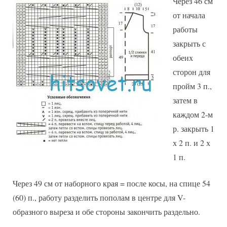
Через 46 см
от начала
работы
закрыть с
обеих
сторон для
пройм 3 п.,
затем в
каждом 2-м
р. закрыть 1
х 2 п. и 2 х
1 п.
Через 49 см от наборного края = после косы, на спице 54
(60) п., работу разделить пополам в центре для V-
образного выреза и обе стороны закончить раздельно.