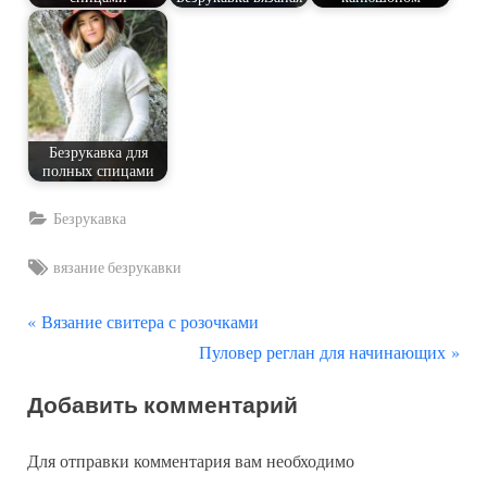
Безрукавка для
полных спицами
Безрукавка
Tags:
вязание безрукавки
П
Навигация
Вязание свитера с розочками
р
С
Пуловер реглан для начинающих
по
е
л
Добавить комментарий
д
е
записям
ы
д
Для отправки комментария вам необходимо
д
у