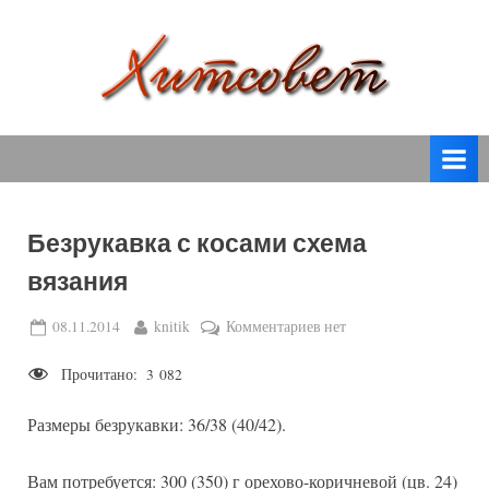
Skip
to
content
вязание
Х
спицами,
и
вязание
т
крючком,
модные
с
вязаные
Безрукавка с косами схема
о
модели
вязания
с
в
пошаговым
е
Posted
By
к
08.11.2014
knitik
Комментариев
нет
описанием
on
записи
т
и
Прочитано:
3 082
Безрукавка
схемами.
с
Размеры безрукавки: 36/38 (40/42).
косами
схема
вязания
Вам потребуется: 300 (350) г орехово-коричневой (цв. 24)