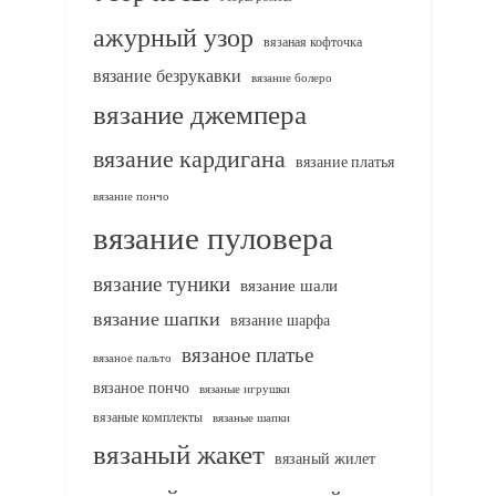
ажурный узор
вязаная кофточка
вязание безрукавки
вязание болеро
вязание джемпера
вязание кардигана
вязание платья
вязание пончо
вязание пуловера
вязание туники
вязание шали
вязание шапки
вязание шарфа
вязаное платье
вязаное пальто
вязаное пончо
вязаные игрушки
вязаные комплекты
вязаные шапки
вязаный жакет
вязаный жилет