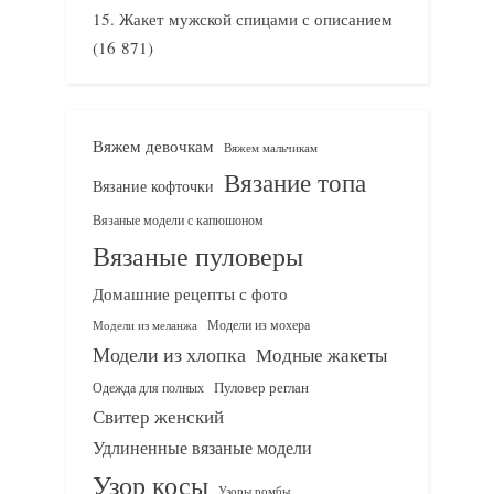
Жакет мужской спицами с описанием
(16 871)
Вяжем девочкам
Вяжем мальчикам
Вязание топа
Вязание кофточки
Вязаные модели с капюшоном
Вязаные пуловеры
Домашние рецепты с фото
Модели из мохера
Модели из меланжа
Модели из хлопка
Модные жакеты
Одежда для полных
Пуловер реглан
Свитер женский
Удлиненные вязаные модели
Узор косы
Узоры ромбы