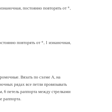
 изнаночная, постоянно повторять от *,
остоянно повторять от *, 1 изнаночная,
 кромочные. Вязать по схеме А, на
ночных рядах все петли провязывать
м, 6 петель раппорта между стрелками
е раппорта.