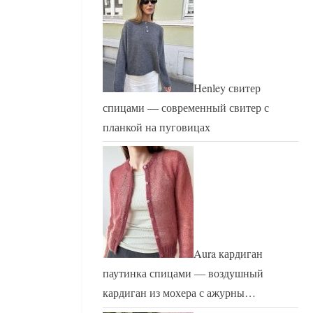
Henley свитер
спицами — современный свитер с
планкой на пуговицах
Aura кардиган
паутинка спицами — воздушный
кардиган из мохера с ажурны…