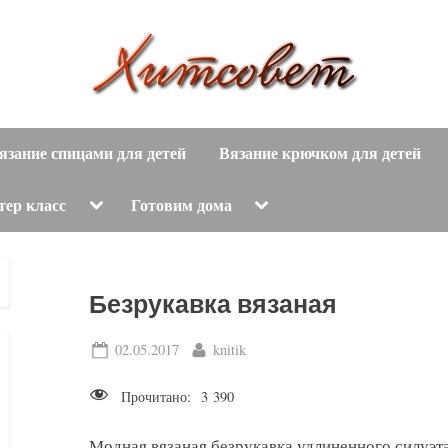
вязание
Х
спицами,
язание спицами для детей
Вязание крючком для детей
и
вязание
крючком,
т
Toggle
Toggle
тер класс
Готовим дома
sub-
sub-
модные
menu
menu
с
вязаные
модели
о
Безрукавка вязаная
с
пошаговым
в
Posted
By
02.05.2017
knitik
описанием
on
е
и
Прочитано:
3 390
схемами.
т
Модная вязаная безрукавка удлиненного силуэт