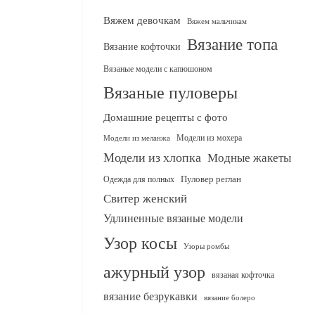
Вяжем девочкам
Вяжем мальчикам
Вязание топа
Вязание кофточки
Вязаные модели с капюшоном
Вязаные пуловеры
Домашние рецепты с фото
Модели из мохера
Модели из меланжа
Модели из хлопка
Модные жакеты
Одежда для полных
Пуловер реглан
Свитер женский
Удлиненные вязаные модели
Узор косы
Узоры ромбы
ажурный узор
вязаная кофточка
вязание безрукавки
вязание болеро