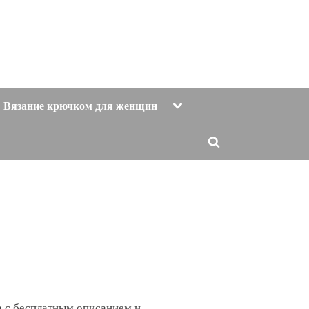
Toggle
Вязание крючком для женщин
sub-
menu
Toggle
search
form
а с бесплатным описанием и