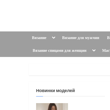
Skip
to
content
Toggle
Вязание
Вязание для мужчин
В
sub-
menu
Toggle
Вязание спицами для женщин
Мас
sub-
menu
Новинки моделей