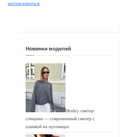
авторизоваться
.
д
ю
у
щ
щ
а
а
я
я
з
Новинки моделей
з
а
а
п
п
и
и
с
с
ь
ь
:
:
Henley свитер
спицами — современный свитер с
планкой на пуговицах