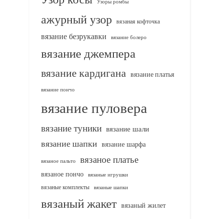
Узоры ромбы
ажурный узор
вязаная кофточка
вязание безрукавки
вязание болеро
вязание джемпера
вязание кардигана
вязание платья
вязание пончо
вязание пуловера
вязание туники
вязание шали
вязание шапки
вязание шарфа
вязаное платье
вязаное пальто
вязаное пончо
вязаные игрушки
вязаные комплекты
вязаные шапки
вязаный жакет
вязаный жилет