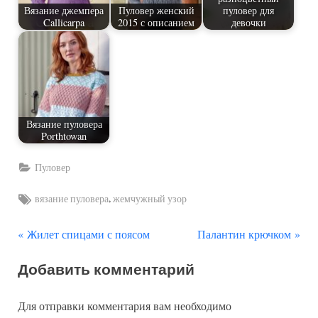
Вязание джемпера
Пуловер женский
пуловер для
Callicarpa
2015 с описанием
девочки
Вязание пуловера
Porthtowan
Пуловер
Tags:
,
вязание пуловера
жемчужный узор
П
С
Навигация
Жилет спицами с поясом
Палантин крючком
р
л
по
Добавить комментарий
е
е
д
д
записям
Для отправки комментария вам необходимо
ы
у