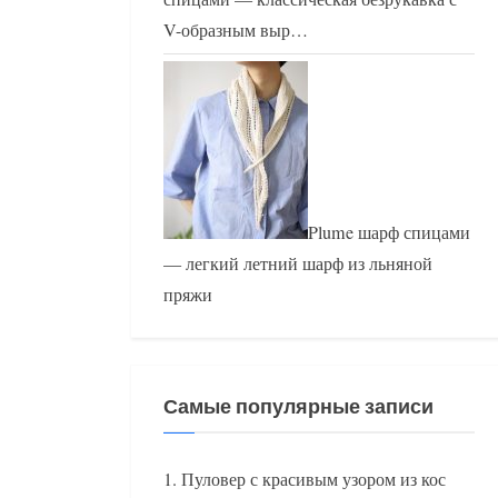
V-образным выр…
Plume шарф спицами
— легкий летний шарф из льняной
пряжи
Самые популярные записи
Пуловер с красивым узором из кос