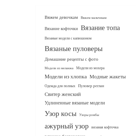
Вяжем девочкам
Вяжем мальчикам
Вязание топа
Вязание кофточки
Вязаные модели с капюшоном
Вязаные пуловеры
Домашние рецепты с фото
Модели из мохера
Модели из меланжа
Модели из хлопка
Модные жакеты
Одежда для полных
Пуловер реглан
Свитер женский
Удлиненные вязаные модели
Узор косы
Узоры ромбы
ажурный узор
вязаная кофточка