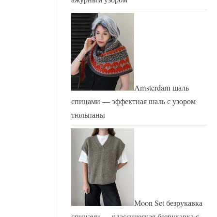
Amsterdam шаль
спицами — эффектная шаль с узором
тюльпаны
Moon Set безрукавка
спицами — классическая безрукавка с