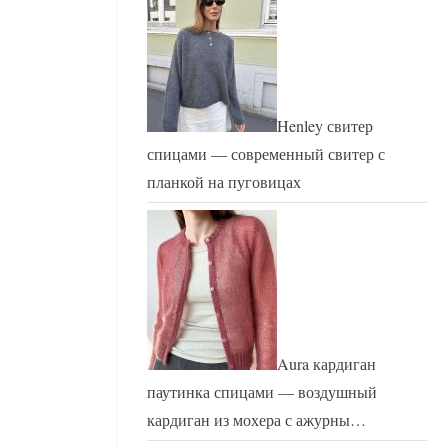
Henley свитер
спицами — современный свитер с
планкой на пуговицах
Aura кардиган
паутинка спицами — воздушный
кардиган из мохера с ажурны…