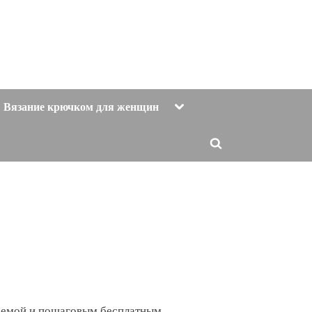
Toggle
Вязание крючком для женщин
sub-
menu
Toggle
search
form
схемой и пошаговым бесплатным