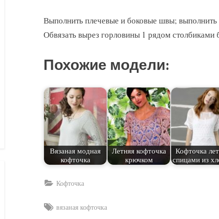
Выполнить плечевые и боковые швы; выполнить 
Обвязать вырез горловины 1 рядом столбиками б
Похожие модели:
Вязаная модная
Летняя кофточка
Кофточка лет
кофточка
крючком
спицами из хл
Кофточка
Tags:
вязаная кофточка