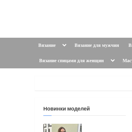
Skip
to
content
Toggle
Вязание
Вязание для мужчин
В
sub-
menu
Toggle
Вязание спицами для женщин
Мас
sub-
menu
Новинки моделей