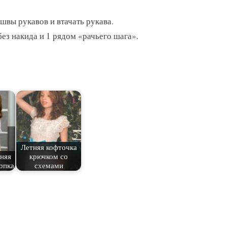
швы рукавов и втачать рукава.
ез накида и 1 рядом «рачьего шага».
Летняя кофточка
няя
крючком со
опка
схемами