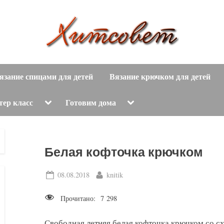
вязание
Х
спицами,
язание спицами для детей
Вязание крючком для детей
и
вязание
крючком,
т
Toggle
Toggle
тер класс
Готовим дома
sub-
sub-
модные
menu
menu
с
вязаные
модели
о
Белая кофточка крючком
с
пошаговым
в
Posted
By
08.08.2018
knitik
описанием
on
е
и
Прочитано:
7 298
схемами.
т
Свободная летняя белая кофточка крючком со 