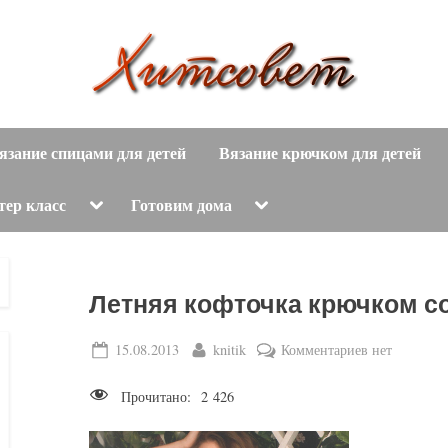
вязание
Х
спицами,
язание спицами для детей
Вязание крючком для детей
и
вязание
крючком,
т
Toggle
Toggle
тер класс
Готовим дома
sub-
sub-
модные
menu
menu
с
вязаные
модели
о
Летняя кофточка крючком с
с
пошаговым
в
Posted
By
к
15.08.2013
knitik
Комментариев
нет
описанием
on
записи
е
и
Прочитано:
2 426
Летняя
схемами.
т
кофточка