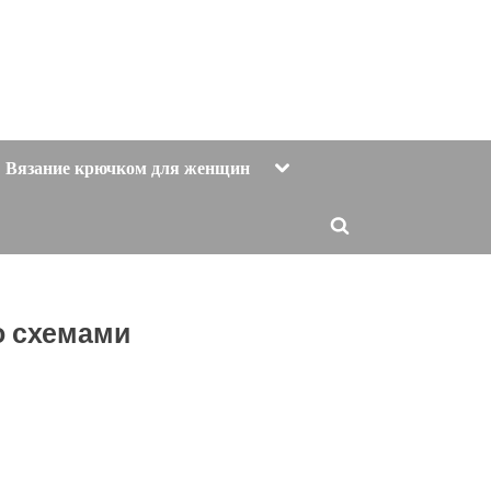
Toggle
Вязание крючком для женщин
sub-
menu
Toggle
search
form
о схемами