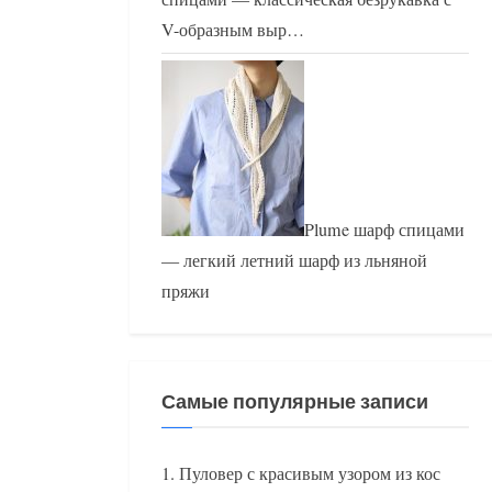
V-образным выр…
Plume шарф спицами
— легкий летний шарф из льняной
пряжи
Самые популярные записи
Пуловер с красивым узором из кос