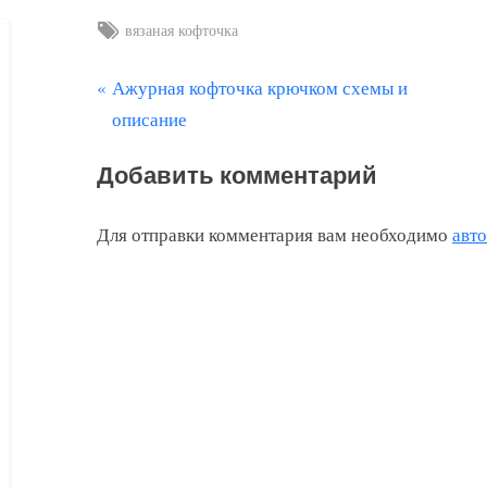
Tags:
вязаная кофточка
П
Ажурная кофточка крючком схемы и
Навигация
р
описание
по
е
Добавить комментарий
д
записям
ы
Для отправки комментария вам необходимо
авт
д
у
щ
а
я
з
а
п