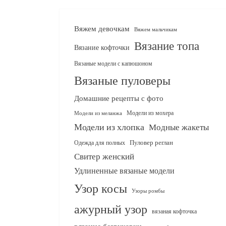
Вяжем девочкам
Вяжем мальчикам
Вязание топа
Вязание кофточки
Вязаные модели с капюшоном
Вязаные пуловеры
Домашние рецепты с фото
Модели из мохера
Модели из меланжа
Модели из хлопка
Модные жакеты
Одежда для полных
Пуловер реглан
Свитер женский
Удлиненные вязаные модели
Узор косы
Узоры ромбы
ажурный узор
вязаная кофточка