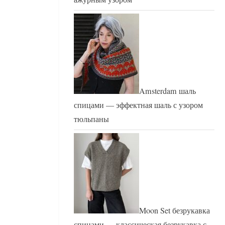
Amsterdam шаль
спицами — эффектная шаль с узором
тюльпаны
Moon Set безрукавка
спицами — классическая безрукавка с