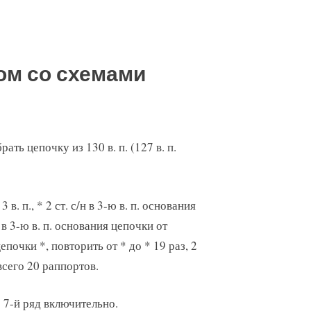
ом со схемами
ть цепочку из 130 в. п. (127 в. п.
3 в. п., * 2 ст. с/н в 3-ю в. п. основания
н в 3-ю в. п. основания цепочки от
 цепочки *, повторить от * до * 19 раз, 2
 всего 20 раппортов.
 7-й ряд включительно.