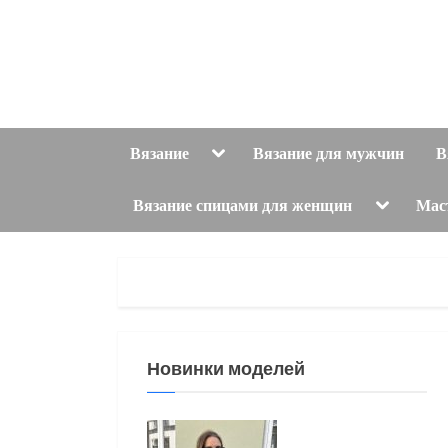
Skip
to
content
Toggle
Вязание
Вязание для мужчин
В
sub-
menu
Toggle
Вязание спицами для женщин
Мас
sub-
menu
Новинки моделей