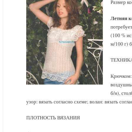
крючком
Размер ко
со
схемами
Летняя к
потребует
(100 % ис
м/100 г) 
ТЕХНИК
Крючком: 
воздушные 
б/н), сто
узор: вязать согласно схеме; волан: вязать согла
ПЛОТНОСТЬ ВЯЗАНИЯ