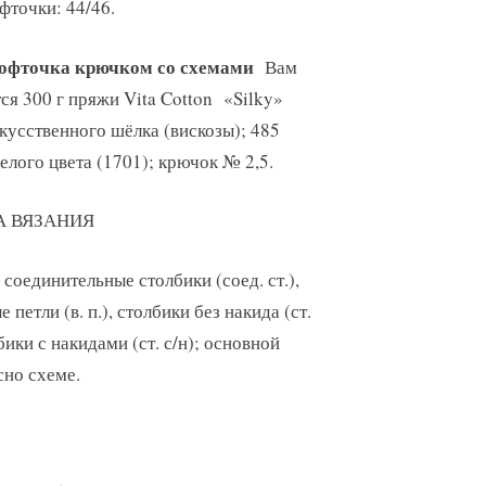
фточки: 44/46.
офточка крючком со схемами
Вам
ся 300 г пряжи Vita Cotton «Silky»
кусственного шёлка (вискозы); 485
белого цвета (1701); крючок № 2,5.
А ВЯЗАНИЯ
соединительные столбики (соед. ст.),
петли (в. п.), столбики без накида (ст.
лбики с накидами (ст. с/н); основной
сно схеме.