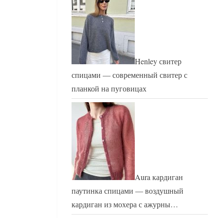
Henley свитер
спицами — современный свитер с
планкой на пуговицах
Aura кардиган
паутинка спицами — воздушный
кардиган из мохера с ажурны…