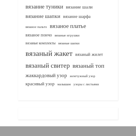
вязание туники
вязание шали
вязание шапки
вязание шарфа
вязаное платье
вязаное пальто
вязаное пончо
вязаные игрушки
вязаные комплекты
вязаные шапки
вязаный жакет
вязаный жилет
вязаный свитер
вязаный топ
жаккардовый узор
жемчужный узор
красивый узор
узоры с листьями
малышам