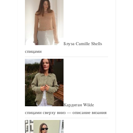
и
и
с
с
ь
ь
:
:
Блуза Camille Shells
спицами
Кардиган Wilde
спицами сверху вниз — описание вязания