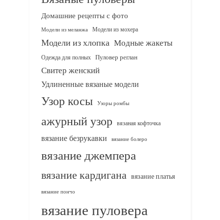
Домашние рецепты с фото
Модели из мохера
Модели из меланжа
Модели из хлопка
Модные жакеты
Одежда для полных
Пуловер реглан
Свитер женский
Удлиненные вязаные модели
Узор косы
Узоры ромбы
ажурный узор
вязаная кофточка
вязание безрукавки
вязание болеро
вязание джемпера
вязание кардигана
вязание платья
вязание пончо
вязание пуловера