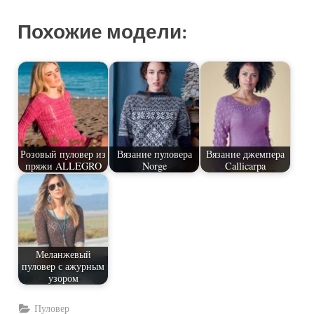
Похожие модели:
Розовый пуловер из
Вязание пуловера
Вязание джемпера
пряжи ALLEGRO
Norge
Callicarpa
Меланжевый
пуловер с ажурным
узором
Пуловер