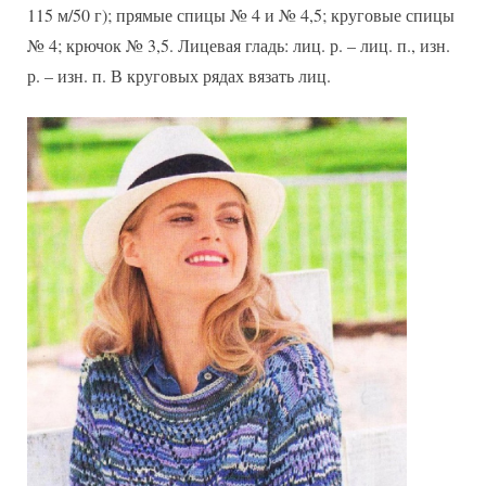
115 м/50 г); прямые спицы № 4 и № 4,5; круговые спицы
№ 4; крючок № 3,5. Лицевая гладь: лиц. р. – лиц. п., изн.
р. – изн. п. В круговых рядах вязать лиц.