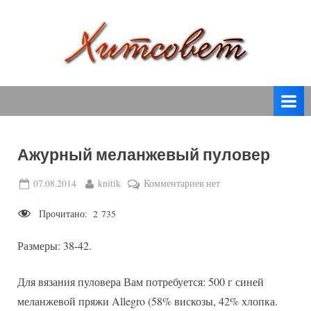
Skip
to
content
вязание
Х
спицами,
и
вязание
т
крючком,
модные
с
вязаные
Ажурный меланжевый пуловер
о
модели
с
в
Posted
By
к
07.08.2014
knitik
Комментариев
нет
пошаговым
on
записи
е
описанием
Прочитано:
2 735
Ажурный
т
и
меланжевый
схемами.
Размеры: 38-42.
пуловер
Для вязания пуловера Вам потребуется: 500 г синей
меланжевой пряжи Allegro (58% вискозы, 42% хлопка.