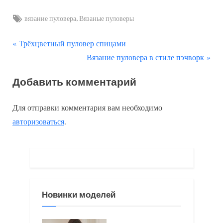
Tags:
,
вязание пуловера
Вязаные пуловеры
П
Навигация
Трёхцветный пуловер спицами
р
С
Вязание пуловера в стиле пэчворк
по
е
л
Добавить комментарий
д
е
записям
ы
д
Для отправки комментария вам необходимо
д
у
авторизоваться
.
у
ю
щ
щ
а
а
я
я
з
з
Новинки моделей
а
а
п
п