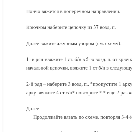
Пончо вяжется в поперечном направлении.
Крючком наберите цепочку из 37 возд. п.
Далее вяжите ажурным узором (см. схему):
1 -й ряд-ввяжите 1 ст. б/н в 5-ю возд. п. от крючк
начальной цепочки, ввяжите 1 ст б/н в следующ
2-й ряд – наберите 3 возд. п., *пропустите 1 а
арку ввяжите 4 ст с/н* повторите * * еще 7 раз =
Далее
Продолжайте вязать по схеме, повторяя 3-4-