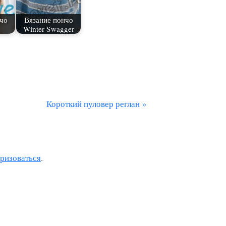
чо
Вязание пончо
Winter Swagger
С
Короткий пуловер реглан
л
е
д
оризоваться
.
у
ю
щ
а
я