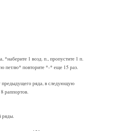
а, *наберите 1 возд. п., пропустите 1 п.
ую петлю* повторите *-* еще 15 раз.
рку предыдущего ряда, в следующую
 8 раппортов.
й ряды.