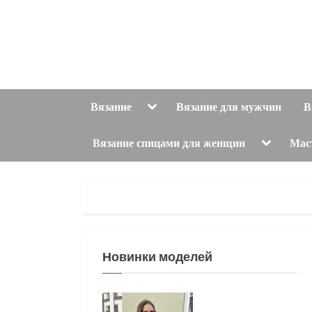
Skip
to
content
Toggle
Вязание
Вязание для мужчин
В
sub-
menu
Toggle
Вязание спицами для женщин
Мас
sub-
menu
Новинки моделей