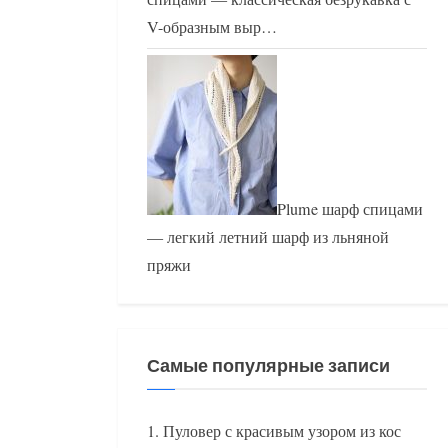
V-образным выр…
Plume шарф спицами
— легкий летний шарф из льняной
пряжи
Самые популярные записи
Пуловер с красивым узором из кос