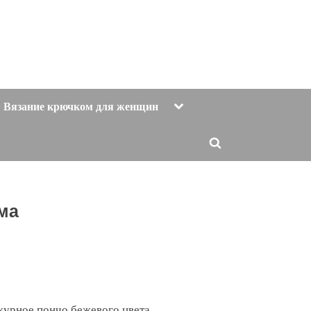
Toggle
Вязание крючком для женщин
sub-
menu
Toggle
search
form
ма
урное пончо бежевого цвета.