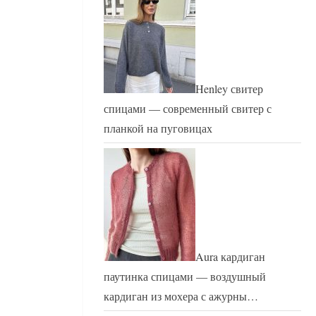
Henley свитер
спицами — современный свитер с
планкой на пуговицах
Aura кардиган
паутинка спицами — воздушный
кардиган из мохера с ажурны…