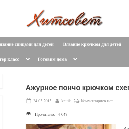
вязание
Х
спицами,
язание спицами для детей
Вязание крючком для детей
и
вязание
крючком,
т
Toggle
Toggle
тер класс
Готовим дома
sub-
sub-
модные
menu
menu
с
вязаные
модели
о
Ажурное пончо крючком схе
с
пошаговым
в
Posted
By
к
24.03.2015
knitik
Комментариев
нет
описанием
on
записи
е
и
Прочитано:
4 047
Ажурное
схемами.
т
пончо
Аж