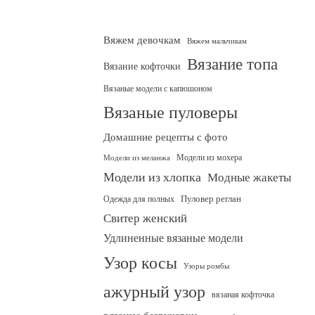
Вяжем девочкам
Вяжем мальчикам
Вязание топа
Вязание кофточки
Вязаные модели с капюшоном
Вязаные пуловеры
Домашние рецепты с фото
Модели из мохера
Модели из меланжа
Модели из хлопка
Модные жакеты
Одежда для полных
Пуловер реглан
Свитер женский
Удлиненные вязаные модели
Узор косы
Узоры ромбы
ажурный узор
вязаная кофточка