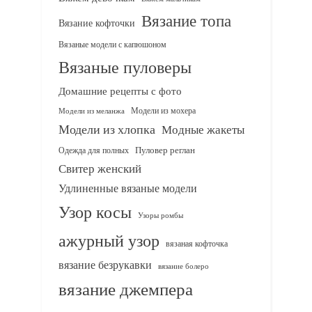
Вязание топа
Вязание кофточки
Вязаные модели с капюшоном
Вязаные пуловеры
Домашние рецепты с фото
Модели из мохера
Модели из меланжа
Модели из хлопка
Модные жакеты
Одежда для полных
Пуловер реглан
Свитер женский
Удлиненные вязаные модели
Узор косы
Узоры ромбы
ажурный узор
вязаная кофточка
вязание безрукавки
вязание болеро
вязание джемпера