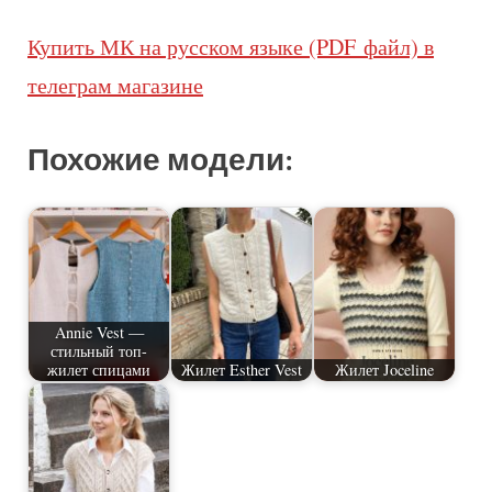
Купить МК на русском языке (PDF файл) в
телеграм магазине
Похожие модели:
Annie Vest —
стильный топ-
жилет спицами
Жилет Esther Vest
Жилет Joceline