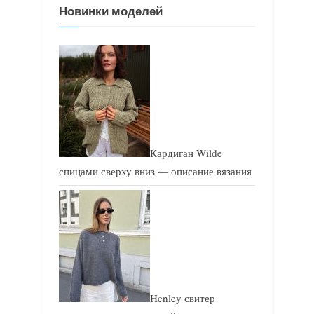
Новинки моделей
з
а
а
п
п
и
и
с
с
ь
ь
:
:
Кардиган Wilde
спицами сверху вниз — описание вязания
Henley свитер