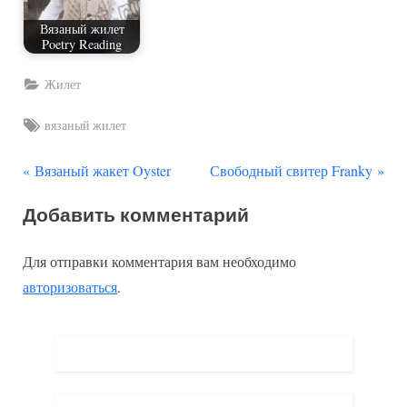
Вязаный жилет
Poetry Reading
Жилет
Tags:
вязаный жилет
П
С
Навигация
Вязаный жакет Oyster
Свободный свитер Franky
р
л
по
Добавить комментарий
е
е
д
д
записям
Для отправки комментария вам необходимо
ы
у
авторизоваться
.
д
ю
у
щ
щ
а
а
я
я
з