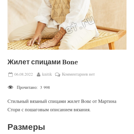
Жилет спицами Bone
Posted
By
к
06.08.2022
knitik
Комментариев
нет
on
записи
Прочитано:
3 998
Жилет
спицами
Стильный вязаный спицами жилет Bone от Мартина
Bone
Стори с пошаговым описанием вязания.
Размеры