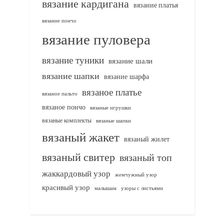
вязание кардигана
вязание платья
вязание пончо
вязание пуловера
вязание туники
вязание шали
вязание шапки
вязание шарфа
вязаное платье
вязаное пальто
вязаное пончо
вязаные игрушки
вязаные комплекты
вязаные шапки
вязаный жакет
вязаный жилет
вязаный свитер
вязаный топ
жаккардовый узор
жемчужный узор
красивый узор
узоры с листьями
малышам