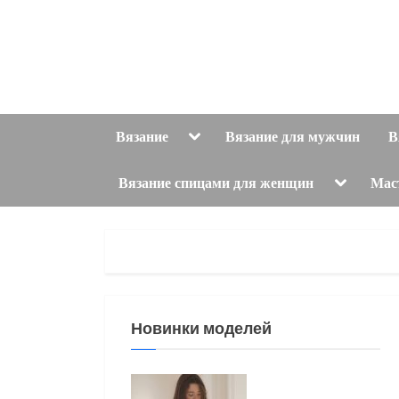
Skip
to
content
Toggle
Вязание
Вязание для мужчин
В
sub-
menu
Toggle
Вязание спицами для женщин
Мас
sub-
menu
Новинки моделей