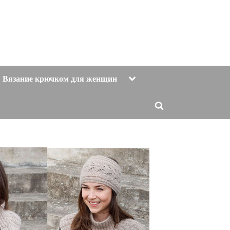
Toggle
Вязание крючком для женщин
sub-
menu
Toggle
search
form