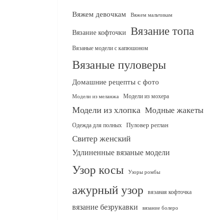
Вяжем девочкам
Вяжем мальчикам
Вязание топа
Вязание кофточки
Вязаные модели с капюшоном
Вязаные пуловеры
Домашние рецепты с фото
Модели из мохера
Модели из меланжа
Модели из хлопка
Модные жакеты
Одежда для полных
Пуловер реглан
Свитер женский
Удлиненные вязаные модели
Узор косы
Узоры ромбы
ажурный узор
вязаная кофточка
вязание безрукавки
вязание болеро