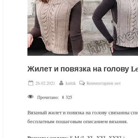
Жилет и повязка на голову Le
Posted
By
к
26.02.2021
knitik
Комментариев
нет
on
записи
Прочитано:
8 325
Жилет
и
Вязаный жилет и повязка на голову связанны с
повязка
бесплатным пошаговым описанием вязания.
на
голову
Leaf
Размеры жилета
: S-M (L-XL, XXL-XXXL).