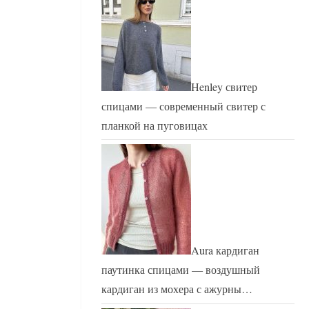
Henley свитер
спицами — современный свитер с
планкой на пуговицах
Aura кардиган
паутинка спицами — воздушный
кардиган из мохера с ажурны…