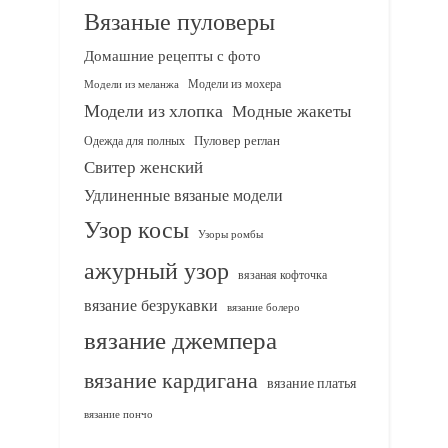
Вязаные пуловеры
Домашние рецепты с фото
Модели из мохера
Модели из меланжа
Модели из хлопка
Модные жакеты
Одежда для полных
Пуловер реглан
Свитер женский
Удлиненные вязаные модели
Узор косы
Узоры ромбы
ажурный узор
вязаная кофточка
вязание безрукавки
вязание болеро
вязание джемпера
вязание кардигана
вязание платья
вязание пончо