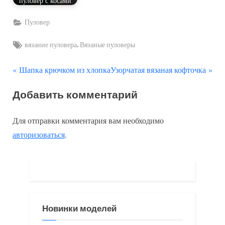
пуловер с косами
Пуловер
Tags:
,
вязание пуловера
Вязаные пуловеры
П
С
Навигация
Шапка крючком из хлопка
Узорчатая вязаная кофточка
р
л
по
Добавить комментарий
е
е
д
д
записям
Для отправки комментария вам необходимо
ы
у
авторизоваться
.
д
ю
у
щ
щ
а
а
я
я
з
Новинки моделей
з
а
а
п