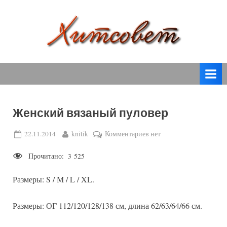
Skip
to
content
вязание
Х
спицами,
и
вязание
т
крючком,
модные
с
вязаные
Женский вязаный пуловер
о
модели
с
в
Posted
By
к
22.11.2014
knitik
Комментариев
нет
пошаговым
on
записи
е
описанием
Прочитано:
3 525
Женский
т
и
вязаный
схемами.
Размеры: S / М / L / XL.
пуловер
Размеры: ОГ 112/120/128/138 см, длина 62/63/64/66 см.