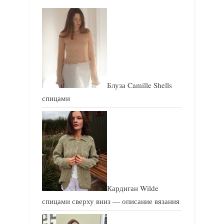
п
и
и
с
с
ь
ь
:
:
Блуза Camille Shells
спицами
Кардиган Wilde
спицами сверху вниз — описание вязания