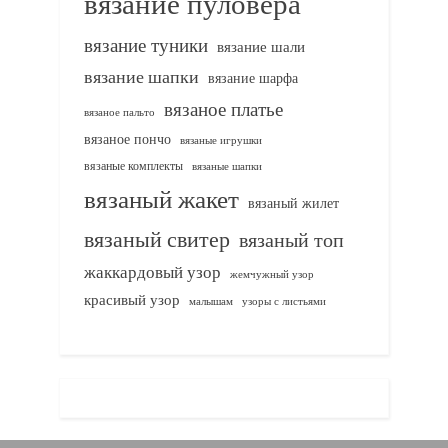
вязание пуловера
вязание туники
вязание шали
вязание шапки
вязание шарфа
вязаное платье
вязаное пальто
вязаное пончо
вязаные игрушки
вязаные комплекты
вязаные шапки
вязаный жакет
вязаный жилет
вязаный свитер
вязаный топ
жаккардовый узор
жемчужный узор
красивый узор
узоры с листьями
малышам