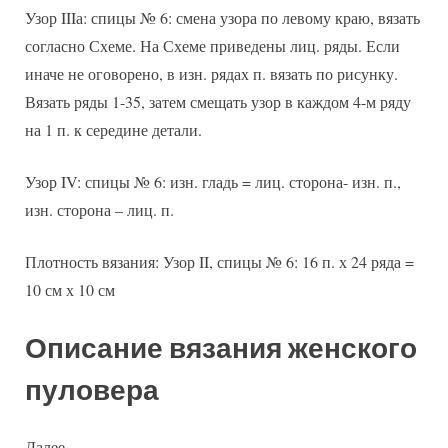
Узор IIIа: спицы № 6: смена узора по левому краю, вязать
согласно Схеме. На Схеме приведены лиц. ряды. Если
иначе не оговорено, в изн. рядах п. вязать по рисунку.
Вязать ряды 1-35, затем смещать узор в каждом 4-м ряду
на 1 п. к середине детали.
Узор IV: спицы № 6: изн. гладь = лиц. сторона- изн. п.,
изн. сторона – лиц. п.
Плотность вязания: Узор II, спицы № 6: 16 п. х 24 ряда =
10 см х 10 см
Описание вязания женского
пуловера
Далее