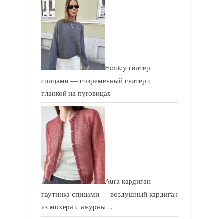
с
с
ь
ь
:
:
Henley свитер
спицами — современный свитер с
планкой на пуговицах
Aura кардиган
паутинка спицами — воздушный кардиган
из мохера с ажурны…