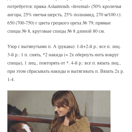
потребуется: пряжа Aslantrends «lnvernal» (50% кроличья
ангора, 25% овечья шерсть, 25% полиамид, 270 м/100 г):
650 (700-750) г цвета грецкого ореха № 79; прямые
спицы № 8, круговые спицы № 8 длиной 80 см.
Узор с вытянутыми п. А (рукава): 1-й+2-й р.: все п. лиц.
3-й р.: 1 п. снять, *2 накида (= 2х обернуть нить вокруг
спицы), 1 лиц., повторять от *. 4-й р.: все п. вязать лиц.,
при этом сбрасывать накиды и вытягивать п. Вязать 2х р.
1-4.