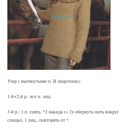
Узор с вытянутыми п. В (воротник):
1-й+2-й р.: все п. лиц.
3-й р.: 1 п. снять, *2 накида (= 2х обернуть нить вокруг
спицы), 1 лиц., повторять от *.