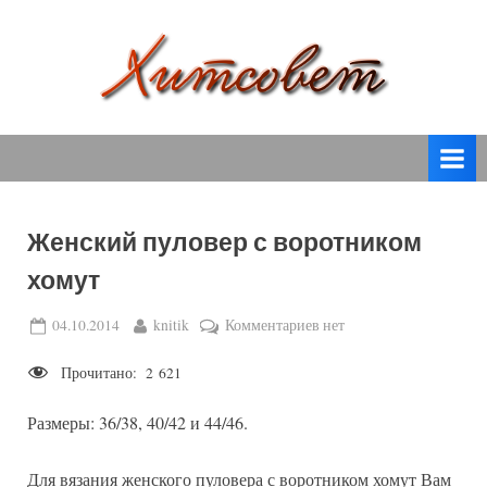
Skip
to
content
вязание
Х
спицами,
и
вязание
т
крючком,
модные
с
вязаные
Женский пуловер с воротником
о
модели
хомут
с
в
пошаговым
е
Posted
By
к
04.10.2014
knitik
Комментариев
нет
описанием
on
записи
т
и
Прочитано:
2 621
Женский
схемами.
пуловер
Размеры: 36/38, 40/42 и 44/46.
с
воротником
хомут
Для вязания женского пуловера с воротником хомут Вам