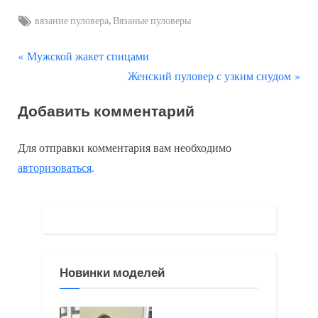
Tags:
,
вязание пуловера
Вязаные пуловеры
П
Навигация
Мужской жакет спицами
р
С
Женский пуловер с узким снудом
по
е
л
Добавить комментарий
д
е
записям
ы
д
Для отправки комментария вам необходимо
д
у
авторизоваться
.
у
ю
щ
щ
а
а
я
я
з
з
Новинки моделей
а
а
п
п
и
и