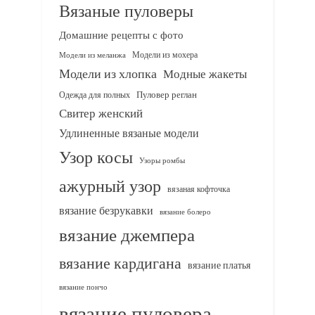
Вязаные пуловеры
Домашние рецепты с фото
Модели из мохера
Модели из меланжа
Модели из хлопка
Модные жакеты
Одежда для полных
Пуловер реглан
Свитер женский
Удлиненные вязаные модели
Узор косы
Узоры ромбы
ажурный узор
вязаная кофточка
вязание безрукавки
вязание болеро
вязание джемпера
вязание кардигана
вязание платья
вязание пончо
вязание пуловера