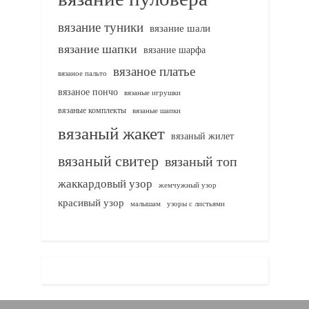
вязание туники
вязание шали
вязание шапки
вязание шарфа
вязаное платье
вязаное пальто
вязаное пончо
вязаные игрушки
вязаные комплекты
вязаные шапки
вязаный жакет
вязаный жилет
вязаный свитер
вязаный топ
жаккардовый узор
жемчужный узор
красивый узор
узоры с листьями
малышам