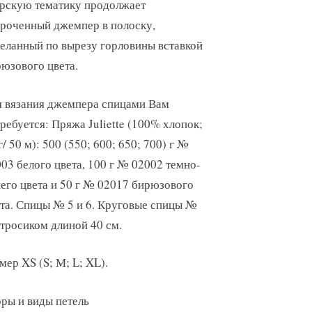
рскую тематику продолжает
роченный джемпер в полоску,
еланный по вырезу горловины вставкой
юзового цвета.
 вязания джемпера спицами Вам
ребуется: Пряжа Juliette (100% хлопок;
г/ 50 м): 500 (550; 600; 650; 700) г №
03 белого цвета, 100 г № 02002 темно-
его цвета и 50 г № 02017 бирюзового
та. Спицы № 5 и 6. Круговые спицы №
 тросиком длиной 40 см.
мер XS (S; М; L; XL).
ры и виды петель