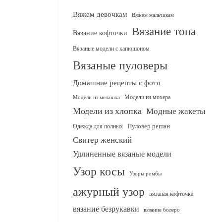
Вяжем девочкам
Вяжем мальчикам
Вязание топа
Вязание кофточки
Вязаные модели с капюшоном
Вязаные пуловеры
Домашние рецепты с фото
Модели из мохера
Модели из меланжа
Модели из хлопка
Модные жакеты
Одежда для полных
Пуловер реглан
Свитер женский
Удлиненные вязаные модели
Узор косы
Узоры ромбы
ажурный узор
вязаная кофточка
вязание безрукавки
вязание болеро