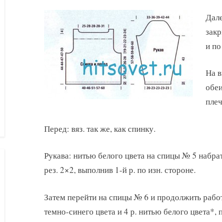
Дале
закр
и по 
На в
обеи
плеч
Перед: вяз. так же, как спинку.
Рукава: нитью белого цвета на спицы № 5 набрать 
рез. 2×2, выполнив 1-й р. по изн. стороне.
Затем перейти на спицы № 6 и продолжить работу
темно-синего цвета и 4 р. нитью белого цвета*, по