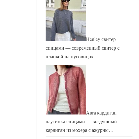
Henley свитер
спицами — современный свитер с
планкой на пуговицах
Aura кардиган
паутинка спицами — воздушный
кардиган из мохера с ажурны…