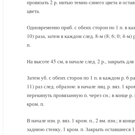
провязать 2 р. нитью темно-синего цвета и оста
цвета.
Одновременно приб. с обеих сторон по 1 п. в каждо
10) раза, затем в каждом след. 8-м (8; 6; 0; 4-м) р.
п.
На высоте 45 см, в начале след. 2 р., закрыть для о
Затем уб. с обеих сторон по 1 п. в каждом р. 6 ра
11) раз след. образом: в начале лиц. р. вяз. 1 кром
перекинуть провязанную п. через сн.; в конце р. в
кром. п.
В начале изн. р. вяз. 1 кром. п., 2 вм. изн.; в конц
заднюю стенку, 1 кром. п. Закрыть оставшиеся 12 