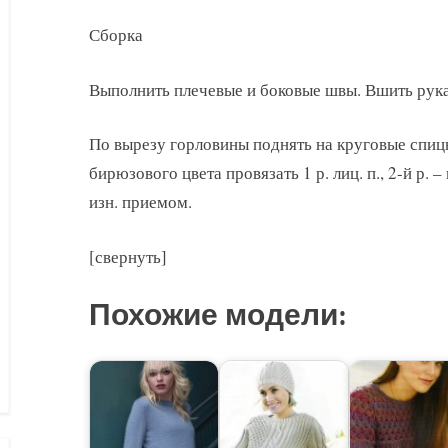
Сборка
Выполнить плечевые и боковые швы. Вшить рука
По вырезу горловины поднять на круговые спицы 
бирюзового цвета провязать 1 р. лиц. п., 2-й р. – и
изн. приемом.
[свернуть]
Похожие модели: