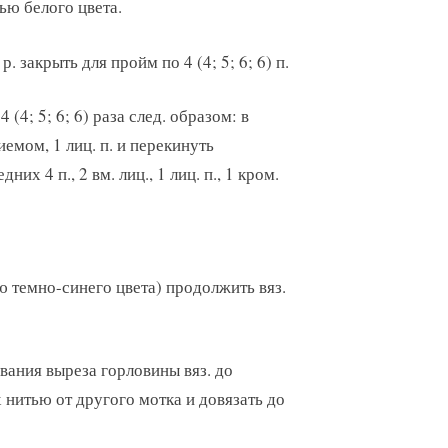
тью белого цвета.
 р. закрыть для пройм по 4 (4; 5; 6; 6) п.
 (4; 5; 6; 6) раза след. образом: в
приемом, 1 лиц. п. и перекинуть
них 4 п., 2 вм. лиц., 1 лиц. п., 1 кром.
тью темно-синего цвета) продолжить вяз.
ования выреза горловины вяз. до
их нитью от другого мотка и довязать до