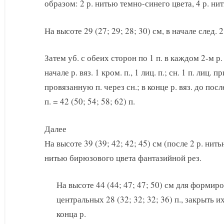
образом: 2 р. нитью темно-синего цвета, 4 р. ни
На высоте 29 (27; 29; 28; 30) см, в начале след. 2
Затем уб. с обеих сторон по 1 п. в каждом 2-м р. 4
начале р. вяз. 1 кром. п., 1 лиц. п.; сн. 1 п. лиц. 
провязанную п. через сн.; в конце р. вяз. до послед
п. = 42 (50; 54; 58; 62) п.
Далее
На высоте 39 (39; 42; 42; 45) см (после 2 р. ни
нитью бирюзового цвета фантазийной рез.
На высоте 44 (44; 47; 47; 50) см для формир
центральных 28 (32; 32; 32; 36) п., закрыть 
конца р.