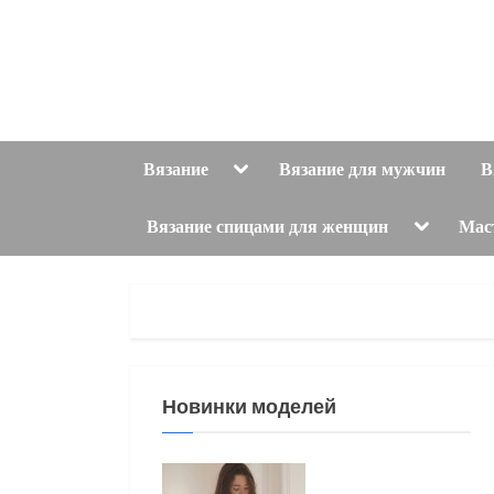
Skip
to
content
Toggle
Вязание
Вязание для мужчин
В
sub-
menu
Toggle
Вязание спицами для женщин
Мас
sub-
menu
Новинки моделей