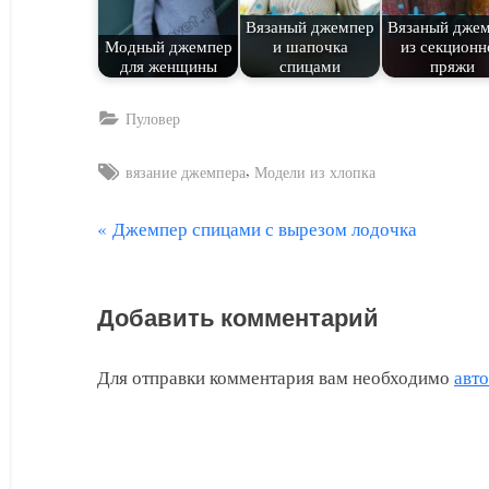
Вязаный джемпер
Вязаный дже
Модный джемпер
и шапочка
из секционн
для женщины
спицами
пряжи
Пуловер
Tags:
,
вязание джемпера
Модели из хлопка
П
Джемпер спицами с вырезом лодочка
Навигация
р
по
е
Добавить комментарий
д
записям
ы
Для отправки комментария вам необходимо
авт
д
у
щ
а