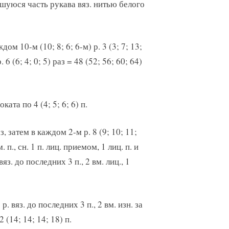
вшуюся часть рукава вяз. нитью белого
м 10-м (10; 8; 6; 6-м) р. 3 (3; 7; 13;
 6 (6; 4; 0; 5) раз = 48 (52; 56; 60; 64)
ката по 4 (4; 5; 6; 6) п.
з, затем в каждом 2-м р. 8 (9; 10; 11;
. п., сн. 1 п. лиц. приемом, 1 лиц. п. и
яз. до последних 3 п., 2 вм. лиц., 1
е р. вяз. до последних 3 п., 2 вм. изн. за
(14; 14; 14; 18) п.