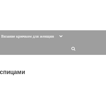
Toggle
Вязание крючком для женщин
sub-
menu
Toggle
search
form
 спицами