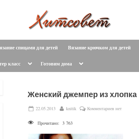
вязание
Х
спицами,
язание спицами для детей
Вязание крючком для детей
и
вязание
крючком,
т
Toggle
Toggle
тер класс
Готовим дома
sub-
sub-
модные
menu
menu
с
вязаные
модели
о
Женский джемпер из хлопка
с
пошаговым
в
Posted
By
к
22.05.2013
knitik
Комментариев
нет
описанием
on
записи
е
и
Прочитано:
3 763
Женский
схемами.
т
джемпер