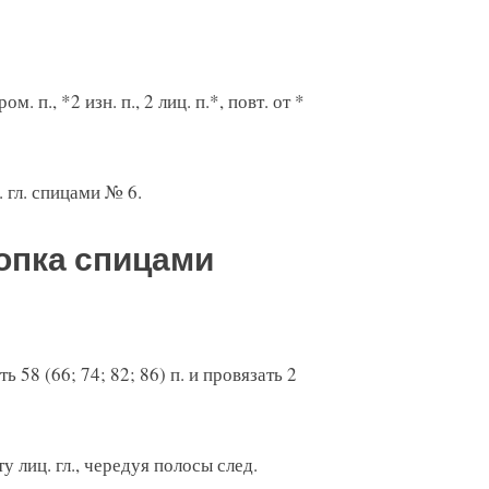
ом. п., *2 изн. п., 2 лиц. п.*, повт. от *
. гл. спицами № 6.
опка спицами
 58 (66; 74; 82; 86) п. и провязать 2
 лиц. гл., чередуя полосы след.