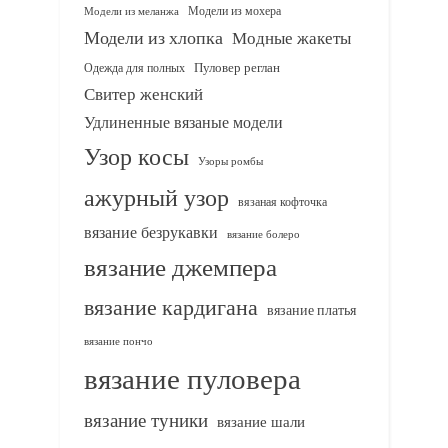
Модели из мохера
Модели из меланжа
Модели из хлопка
Модные жакеты
Одежда для полных
Пуловер реглан
Свитер женский
Удлиненные вязаные модели
Узор косы
Узоры ромбы
ажурный узор
вязаная кофточка
вязание безрукавки
вязание болеро
вязание джемпера
вязание кардигана
вязание платья
вязание пончо
вязание пуловера
вязание туники
вязание шали