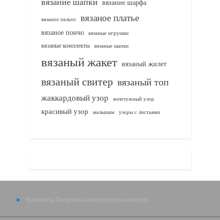
вязание шапки
вязание шарфа
вязаное платье
вязаное пальто
вязаное пончо
вязаные игрушки
вязаные комплекты
вязаные шапки
вязаный жакет
вязаный жилет
вязаный свитер
вязаный топ
жаккардовый узор
жемчужный узор
красивый узор
узоры с листьями
малышам
Контакты
Политика конфиденциальности