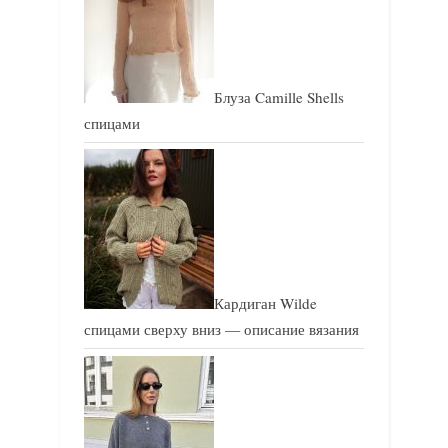
ь
ь
:
:
Блуза Camille Shells
спицами
Кардиган Wilde
спицами сверху вниз — описание вязания