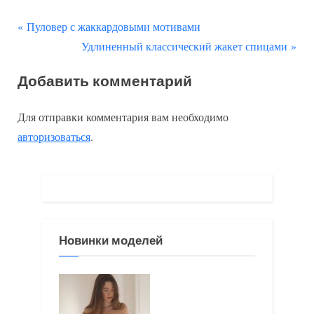
П
Навигация
Пуловер с жаккардовыми мотивами
р
С
Удлиненный классический жакет спицами
по
е
л
Добавить комментарий
д
е
записям
ы
д
Для отправки комментария вам необходимо
д
у
авторизоваться
.
у
ю
щ
щ
а
а
я
я
з
з
Новинки моделей
а
а
п
п
и
и
с
с