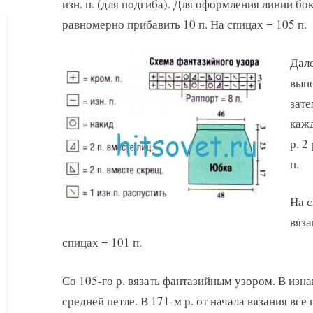
изн. п. (для подгиба). Для оформления линии бок
равномерно прибавить 10 п. На спицах = 105 п.
Дале
выпо
зате
кажд
р. 2
п.
На с
вяза
спицах = 101 п.
Со 105-го р. вязать фантазийным узором. В изн
средней петле. В 171-м р. от начала вязания все