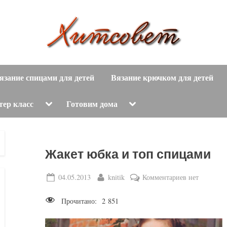
вязание
Х
спицами,
язание спицами для детей
Вязание крючком для детей
и
вязание
крючком,
т
Toggle
Toggle
тер класс
Готовим дома
sub-
sub-
модные
menu
menu
с
вязаные
модели
о
Жакет юбка и топ спицами
с
пошаговым
в
Posted
By
к
04.05.2013
knitik
Комментариев
нет
описанием
on
записи
е
и
Прочитано:
2 851
Жакет
схемами.
т
юбка