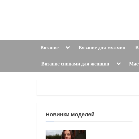
Skip
to
content
Toggle
Вязание
Вязание для мужчин
В
sub-
menu
Toggle
Вязание спицами для женщин
Мас
sub-
menu
Новинки моделей