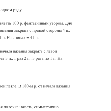
в одном ряду.
 вязать 100 р. фантазийным узором. Для
язания закрыть с правой стороны 4 п.,
 1 п. На спицах = 41 п.
начала вязания закрыть с левой
з 3 п., 1 раз 2 п., 3 раза по 1 п. На
й петле. В 180-м р. от начала вязания
я полочка: вязать, симметрично