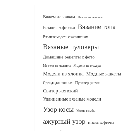
Вяжем девочкам
Вяжем мальчикам
Вязание топа
Вязание кофточки
Вязаные модели с капюшоном
Вязаные пуловеры
Домашние рецепты с фото
Модели из мохера
Модели из меланжа
Модели из хлопка
Модные жакеты
Одежда для полных
Пуловер реглан
Свитер женский
Удлиненные вязаные модели
Узор косы
Узоры ромбы
ажурный узор
вязаная кофточка