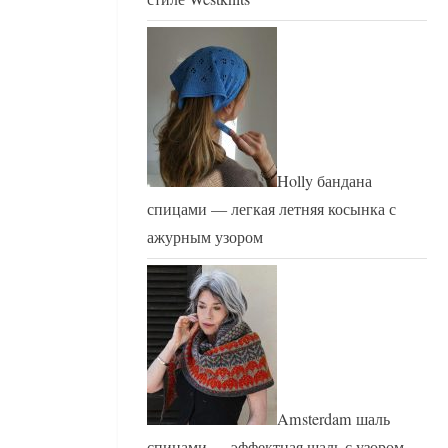
Holly бандана
спицами — легкая летняя косынка с
ажурным узором
Amsterdam шаль
спицами — эффектная шаль с узором