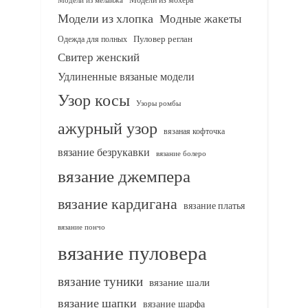
Модели из хлопка
Модные жакеты
Одежда для полных
Пуловер реглан
Свитер женский
Удлиненные вязаные модели
Узор косы
Узоры ромбы
ажурный узор
вязаная кофточка
вязание безрукавки
вязание болеро
вязание джемпера
вязание кардигана
вязание платья
вязание пончо
вязание пуловера
вязание туники
вязание шали
вязание шапки
вязание шарфа