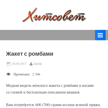
Skip
to
content
вязание
Х
спицами,
и
вязание
т
крючком,
модные
с
вязаные
Жакет с ромбами
о
модели
с
в
Posted
By
28.09.2017
knitik
пошаговым
on
е
описанием
Прочитано:
2 596
т
и
схемами.
Модная модель женского жакета с ромбами и косами
со схемой и бесплатным описанием вязания.
Вам потребуется: 600 (700) грамм иссиня-зеленой пряжи,