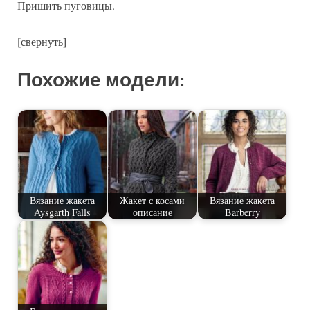
Пришить пуговицы.
[свернуть]
Похожие модели:
Вязание жакета
Жакет с косами
Вязание жакета
Aysgarth Falls
описание
Barberry