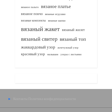
вязаное платье
вязаное пальто
вязаное пончо
вязаные игрушки
вязаные комплекты
вязаные шапки
вязаный жакет
вязаный жилет
вязаный свитер
вязаный топ
жаккардовый узор
жемчужный узор
красивый узор
узоры с листьями
малышам
Контакты
Политика конфиденциальности