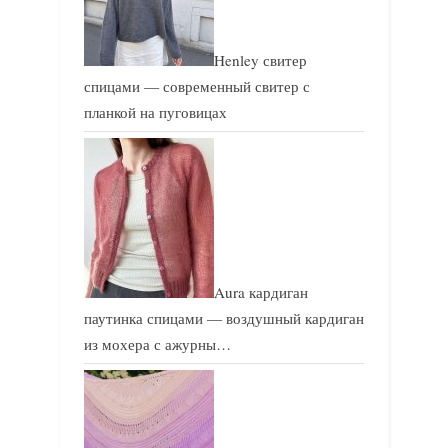
а
п
п
и
Henley свитер
и
с
спицами — современный свитер с
с
ь
планкой на пуговицах
ь
:
:
Aura кардиган
паутинка спицами — воздушный кардиган
из мохера с ажурны…