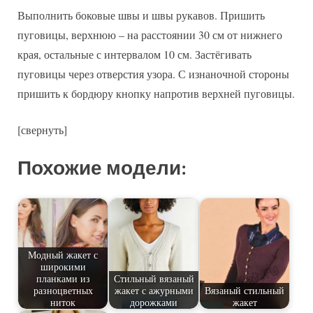
Выполнить боковые швы и швы рукавов. Пришить
пуговицы, верхнюю – на расстоянии 30 см от нижнего
края, остальные с интервалом 10 см. Застёгивать
пуговицы через отверстия узора. С изнаночной стороны
пришить к бордюру кнопку напротив верхней пуговицы.
[свернуть]
Похожие модели:
Модный жакет с
широкими
планками из
Стильный вязаный
разноцветных
жакет с ажурными
Вязаный стильный
ниток
дорожками
жакет