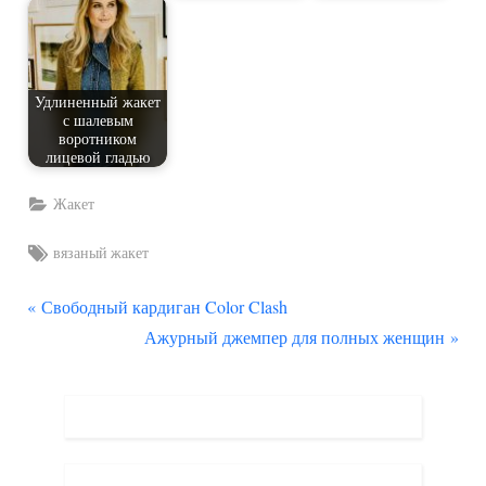
Удлиненный жакет
с шалевым
воротником
лицевой гладью
Жакет
Tags:
вязаный жакет
П
Навигация
Свободный кардиган Color Clash
р
С
Ажурный джемпер для полных женщин
по
е
л
д
е
записям
ы
д
д
у