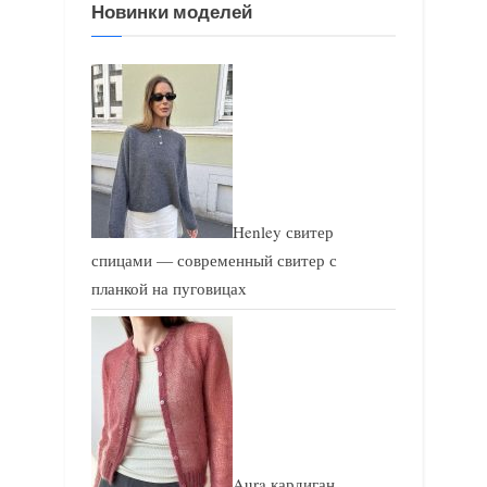
у
ю
Новинки моделей
щ
щ
а
а
я
я
з
з
а
а
п
п
и
и
Henley свитер
с
с
спицами — современный свитер с
ь
ь
планкой на пуговицах
:
:
Aura кардиган