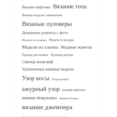
Вязание топа
Вязание кофточки
Вязаные модели с капюшоном
Вязаные пуловеры
Домашние рецепты с фото
Модели из мохера
Модели из меланжа
Модели из хлопка
Модные жакеты
Одежда для полных
Пуловер реглан
Свитер женский
Удлиненные вязаные модели
Узор косы
Узоры ромбы
ажурный узор
вязаная кофточка
вязание безрукавки
вязание болеро
вязание джемпера