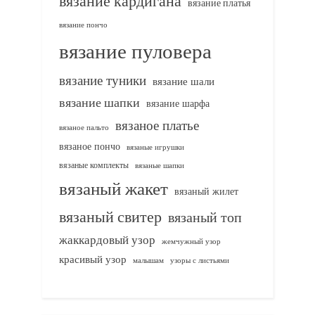
вязание кардигана
вязание платья
вязание пончо
вязание пуловера
вязание туники
вязание шали
вязание шапки
вязание шарфа
вязаное платье
вязаное пальто
вязаное пончо
вязаные игрушки
вязаные комплекты
вязаные шапки
вязаный жакет
вязаный жилет
вязаный свитер
вязаный топ
жаккардовый узор
жемчужный узор
красивый узор
узоры с листьями
малышам