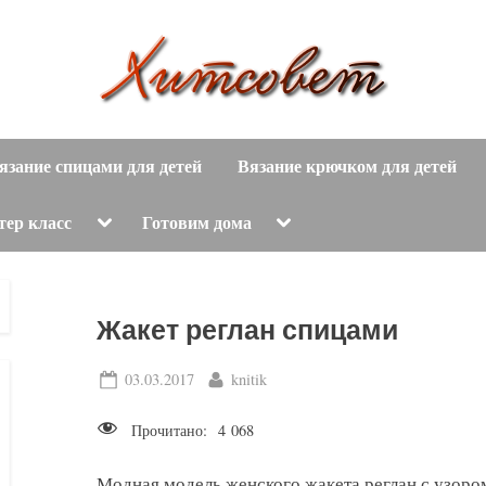
вязание
Х
спицами,
язание спицами для детей
Вязание крючком для детей
и
вязание
крючком,
т
Toggle
Toggle
тер класс
Готовим дома
sub-
sub-
модные
menu
menu
с
вязаные
модели
о
Жакет реглан спицами
с
пошаговым
в
Posted
By
03.03.2017
knitik
описанием
on
е
и
Прочитано:
4 068
схемами.
т
Модная модель женского жакета реглан с узоро