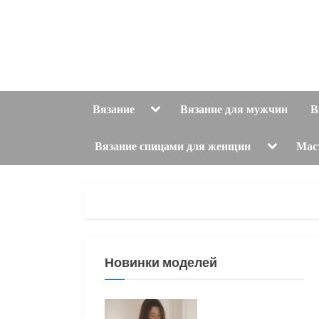
Skip
to
content
Toggle
Вязание
Вязание для мужчин
В
sub-
menu
Toggle
Вязание спицами для женщин
Мас
sub-
menu
Новинки моделей