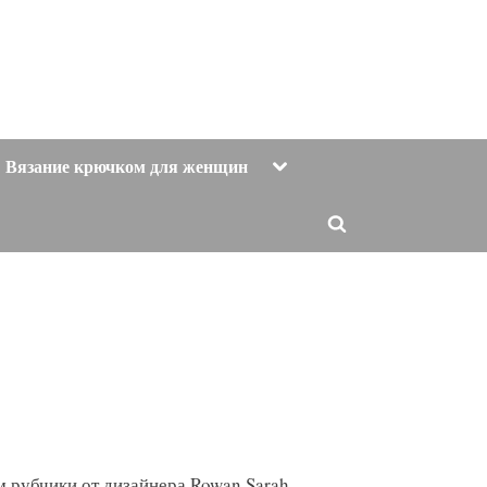
Toggle
Вязание крючком для женщин
sub-
menu
Toggle
search
form
м рубчики от дизайнера Rowan Sarah