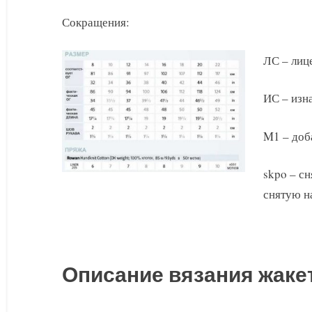
Сокращения:
ЛС – лиц
ИС – изн
M1 – доб
skpo – сн
снятую н
Описание вязания жаке