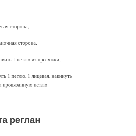
евая сторона,
аночная сторона,
авить 1 петлю из протяжки,
ять 1 петлю, 1 лицевая, накинуть
а провязанную петлю.
та реглан