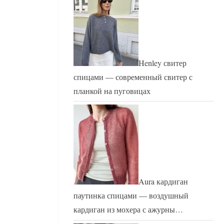
Henley свитер
спицами — современный свитер с
планкой на пуговицах
Aura кардиган
паутинка спицами — воздушный
кардиган из мохера с ажурны…