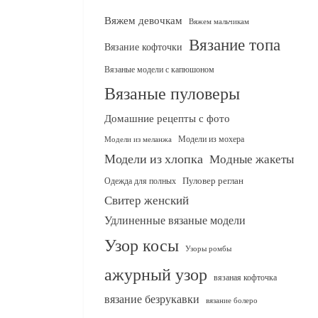
Вяжем девочкам
Вяжем мальчикам
Вязание топа
Вязание кофточки
Вязаные модели с капюшоном
Вязаные пуловеры
Домашние рецепты с фото
Модели из мохера
Модели из меланжа
Модели из хлопка
Модные жакеты
Одежда для полных
Пуловер реглан
Свитер женский
Удлиненные вязаные модели
Узор косы
Узоры ромбы
ажурный узор
вязаная кофточка
вязание безрукавки
вязание болеро