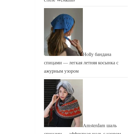
Holly бандана
спицами — легкая летняя косынка с
ажурным узором
Amsterdam шаль
спицами — эффектная шаль с узором