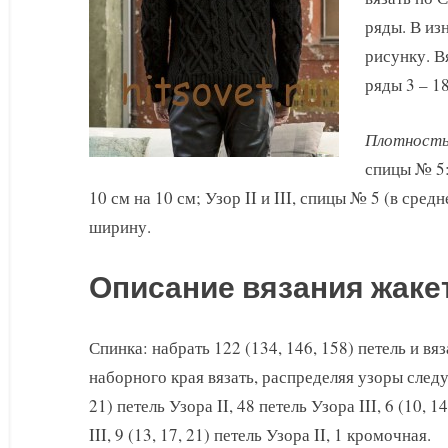
ряды. В из
рисунку. Вя
ряды 3 – 18
Плотность
спицы № 5:
10 см на 10 см; Узор II и III, спицы № 5 (в сред
ширину.
Описание вязания жаке
Спинка: набрать 122 (134, 146, 158) петель и вяз
наборного края вязать, распределяя узоры след
21) петель Узора II, 48 петель Узора III, 6 (10, 1
III, 9 (13, 17, 21) петель Узора II, 1 кромочная.