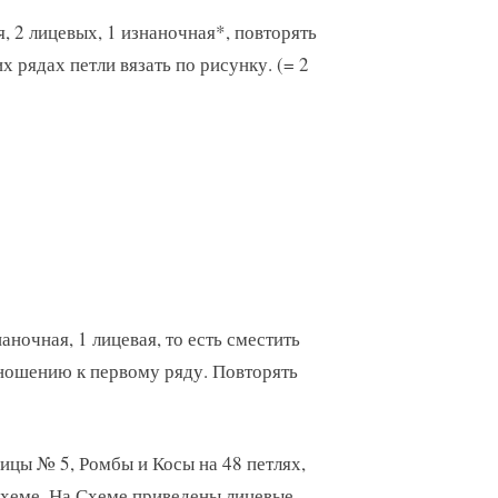
я, 2 лицевых, 1 изнаночная*, повторять
х рядах петли вязать по рисунку. (= 2
наночная, 1 лицевая, то есть сместить
ношению к первому ряду. Повторять
спицы № 5, Ромбы и Косы на 48 петлях,
Схеме. На Схеме приведены лицевые