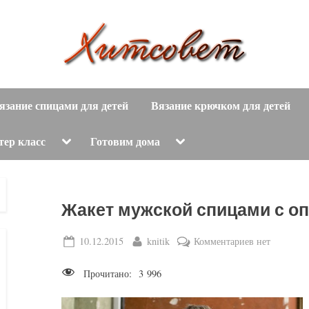
вязание
Х
спицами,
язание спицами для детей
Вязание крючком для детей
и
вязание
крючком,
т
Toggle
Toggle
тер класс
Готовим дома
sub-
sub-
модные
menu
menu
с
вязаные
модели
о
Жакет мужской спицами с о
с
пошаговым
в
Posted
By
к
10.12.2015
knitik
Комментариев
нет
описанием
on
записи
е
и
Прочитано:
3 996
Жакет
схемами.
т
мужской