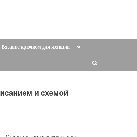
Toggle
Вязание крючком для женщин
sub-
menu
Toggle
search
form
писанием и схемой
Модный жакет мужской сезона