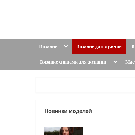
Skip
to
content
Toggle
Вязание
Вязание для мужчин
В
sub-
menu
Toggle
Вязание спицами для женщин
Мас
sub-
menu
Новинки моделей