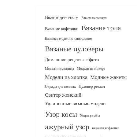
Вяжем девочкам
Вяжем мальчикам
Вязание топа
Вязание кофточки
Вязаные модели с капюшоном
Вязаные пуловеры
Домашние рецепты с фото
Модели из мохера
Модели из меланжа
Модели из хлопка
Модные жакеты
Одежда для полных
Пуловер реглан
Свитер женский
Удлиненные вязаные модели
Узор косы
Узоры ромбы
ажурный узор
вязаная кофточка