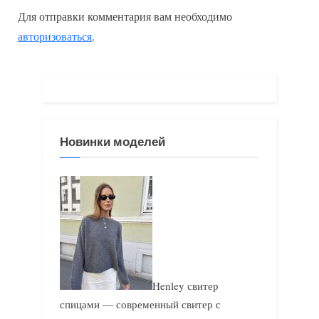
ы
д
Для отправки комментария вам необходимо
д
у
авторизоваться
.
у
ю
щ
щ
а
а
я
я
з
з
Новинки моделей
а
а
п
п
и
и
с
с
ь
ь
:
:
Henley свитер
спицами — современный свитер с