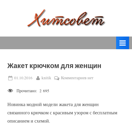
Skip
to
content
вязание
Х
спицами,
и
вязание
т
крючком,
модные
с
вязаные
Жакет крючком для женщин
о
модели
с
в
Posted
By
к
01.10.2016
knitik
Комментариев
нет
пошаговым
on
записи
е
описанием
Прочитано:
2 695
Жакет
т
и
крючком
схемами.
Новинка модной модели жакета для женщин
для
женщин
связанного крючком с красивым узором с бесплатным
описанием и схемой.