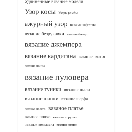
Удлиненные вязаные модели
Узор косы
Узоры ромбы
ажурный узор
вязаная кофточка
вязание безрукавки
вязание болеро
вязание джемпера
вязание кардигана
вязание платья
вязание пончо
вязание пуловера
вязание туники
вязание шали
вязание шапки
вязание шарфа
вязаное платье
вязаное пальто
вязаное пончо
вязаные игрушки
вязаные комплекты
вязаные шапки