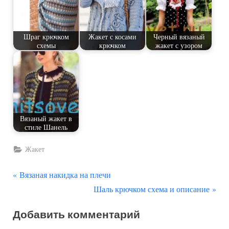
Шраг крючком
Жакет с косами
Черный вязаный
схемы
крючком
жакет с узором
Вязаный жакет в
стиле Шанель
Жакет
П
Навигация
Вязаная накидка на плечи
р
С
Шаль крючком схема и описание
по
е
л
Добавить комментарий
д
е
записям