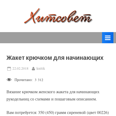
Skip
to
content
вязание
Х
спицами,
и
вязание
т
крючком,
модные
с
вязаные
Жакет крючком для начинающих
о
модели
с
в
Posted
By
22.02.2018
knitik
пошаговым
on
е
описанием
Прочитано:
3 312
т
и
схемами.
Вязание крючком женского жакета для начинающих
рукодельниц со схемами и пошаговым описанием.
Вам потребуется: 350 (450) грамм сиреневой (цвет 00226)