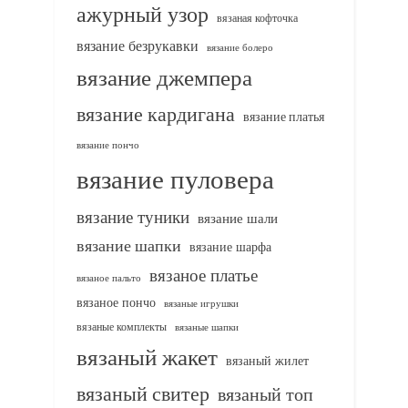
ажурный узор
вязаная кофточка
вязание безрукавки
вязание болеро
вязание джемпера
вязание кардигана
вязание платья
вязание пончо
вязание пуловера
вязание туники
вязание шали
вязание шапки
вязание шарфа
вязаное платье
вязаное пальто
вязаное пончо
вязаные игрушки
вязаные комплекты
вязаные шапки
вязаный жакет
вязаный жилет
вязаный свитер
вязаный топ