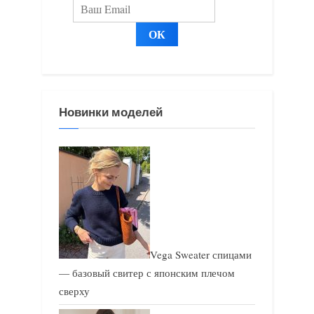
а
я
я
з
з
а
а
п
п
и
и
с
Новинки моделей
с
ь
ь
:
:
Vega Sweater спицами
— базовый свитер с японским плечом
сверху