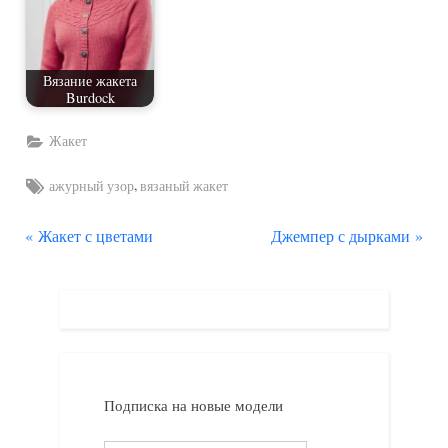
Вязание жакета
Burdock
Жакет
Tags:
,
ажурный узор
вязаный жакет
П
С
Навигация
Жакет с цветами
Джемпер с дырками
р
л
по
е
е
д
д
записям
ы
у
д
ю
у
щ
Подписка на новые модели
щ
а