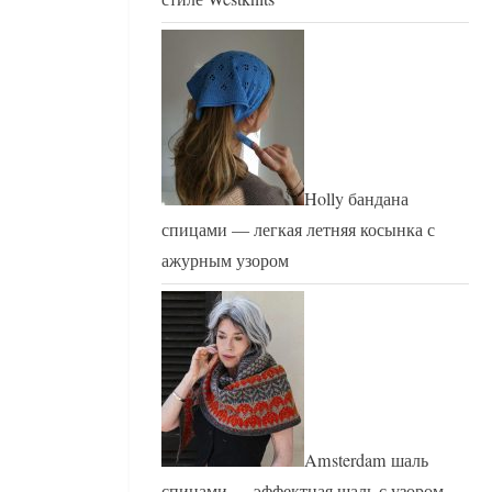
Holly бандана
спицами — легкая летняя косынка с
ажурным узором
Amsterdam шаль
спицами — эффектная шаль с узором