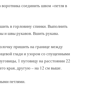
в воротника соединить швом «петля в
шить в горловину спинки. Выполнить
ы и швы рукавов. Вшить рукава.
олочку пришить на границе между
ицевой глади и узором со спущенными
пуговицы, 1 пуговицу на расстоянии 22
его края, другую – на 12 см выше.
ными петлями.