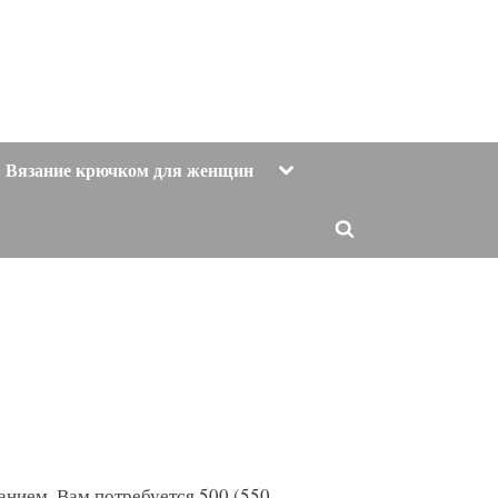
Toggle
Вязание крючком для женщин
sub-
menu
Toggle
search
form
нием. Вам потребуется 500 (550,