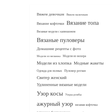
Вяжем девочкам
Вяжем мальчикам
Вязание топа
Вязание кофточки
Вязаные модели с капюшоном
Вязаные пуловеры
Домашние рецепты с фото
Модели из мохера
Модели из меланжа
Модели из хлопка
Модные жакеты
Одежда для полных
Пуловер реглан
Свитер женский
Удлиненные вязаные модели
Узор косы
Узоры ромбы
ажурный узор
вязаная кофточка