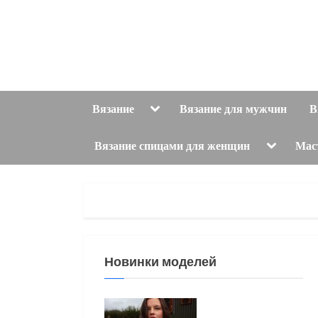
Skip
to
content
Toggle
Вязание
Вязание для мужчин
В
sub-
menu
Toggle
Вязание спицами для женщин
Мас
sub-
menu
Новинки моделей