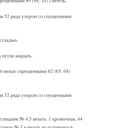
рещенными 89 (98, 107) петель.
или 52 ряда узором со спущенными
й гладью.
а петли закрыть.
й нитью скрещенными 62 (65, 68)
или 52 ряда узором со спущенными
спицами № 4,5 вязать: 1 кромочная, 44
а спицы № 3 и вязать на оставшихся