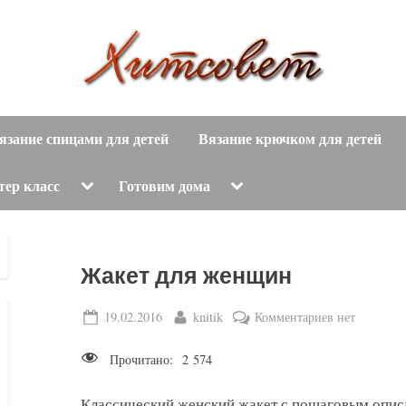
вязание
Х
спицами,
язание спицами для детей
Вязание крючком для детей
и
вязание
крючком,
т
Toggle
Toggle
тер класс
Готовим дома
sub-
sub-
модные
menu
menu
с
вязаные
модели
о
Жакет для женщин
с
пошаговым
в
Posted
By
к
19.02.2016
knitik
Комментариев
нет
описанием
on
записи
е
и
Прочитано:
2 574
Жакет
схемами.
т
для
Классический женский жакет с пошаговым описа