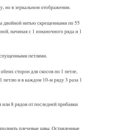
ку, но в зеркальном отображении.
ва двойной нитью скрещенными по 55
чной, начиная с 1 изнаночного ряда и 1
о спущенными петлями.
 обеих сторон для скосов по 1 петле,
1 петлю и в каждом 10-м ряду 3 раза 1
м или 8 рядов от последней прибавки
полнить плечевые швы. Оставленные