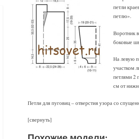
петли крае
петлю».
Воротник в
боковые шв
На левую п
участком л
петлями 2 
см от нижн
Петли для пуговиц – отверстия узора со спущен
[свернуть]
Похожие модели: