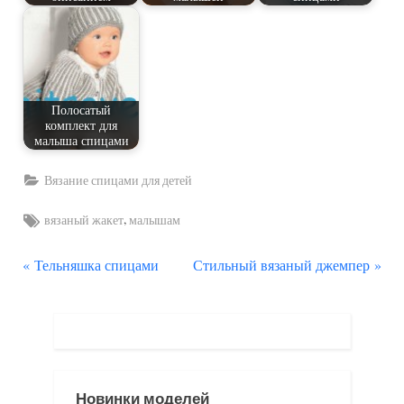
Полосатый
комплект для
малыша спицами
Вязание спицами для детей
Tags:
,
вязаный жакет
малышам
П
С
Навигация
Тельняшка спицами
Стильный вязаный джемпер
р
л
по
е
е
д
д
записям
ы
у
д
ю
Новинки моделей