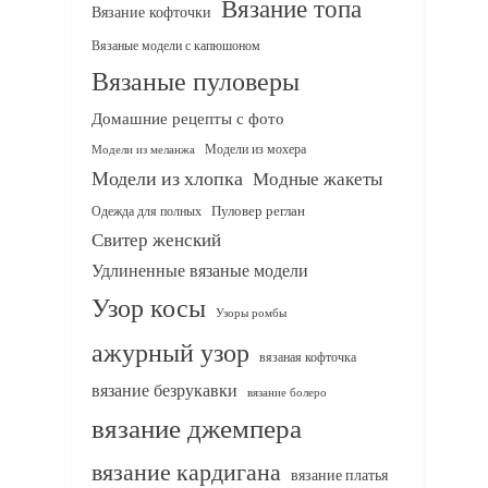
Вязание топа
Вязание кофточки
Вязаные модели с капюшоном
Вязаные пуловеры
Домашние рецепты с фото
Модели из мохера
Модели из меланжа
Модели из хлопка
Модные жакеты
Одежда для полных
Пуловер реглан
Свитер женский
Удлиненные вязаные модели
Узор косы
Узоры ромбы
ажурный узор
вязаная кофточка
вязание безрукавки
вязание болеро
вязание джемпера
вязание кардигана
вязание платья