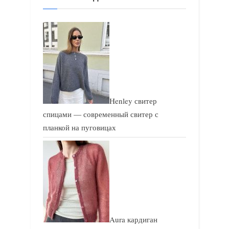
у
щ
щ
а
а
я
я
з
з
а
а
п
п
и
Henley свитер
и
с
спицами — современный свитер с
с
ь
планкой на пуговицах
ь
:
:
Aura кардиган