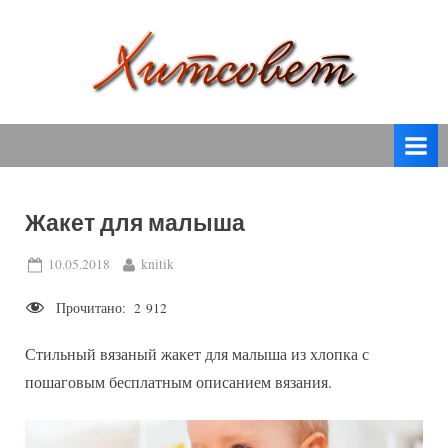
Skip
to
content
вязание
Х
спицами,
и
вязание
т
крючком,
модные
с
вязаные
Жакет для малыша
о
модели
с
в
Posted
By
10.05.2018
knitik
пошаговым
on
е
описанием
Прочитано:
2 912
т
и
схемами.
Стильный вязаный жакет для малыша из хлопка с
пошаговым бесплатным описанием вязания.