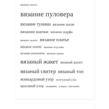
вязание пончо
вязание пуловера
вязание туники
вязание шали
вязание шапки
вязание шарфа
вязаное платье
вязаное пальто
вязаное пончо
вязаные игрушки
вязаные комплекты
вязаные шапки
вязаный жакет
вязаный жилет
вязаный свитер
вязаный топ
жаккардовый узор
жемчужный узор
красивый узор
узоры с листьями
малышам