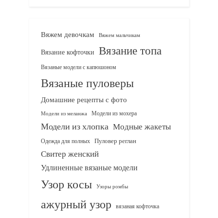
Вяжем девочкам
Вяжем мальчикам
Вязание топа
Вязание кофточки
Вязаные модели с капюшоном
Вязаные пуловеры
Домашние рецепты с фото
Модели из мохера
Модели из меланжа
Модели из хлопка
Модные жакеты
Одежда для полных
Пуловер реглан
Свитер женский
Удлиненные вязаные модели
Узор косы
Узоры ромбы
ажурный узор
вязаная кофточка