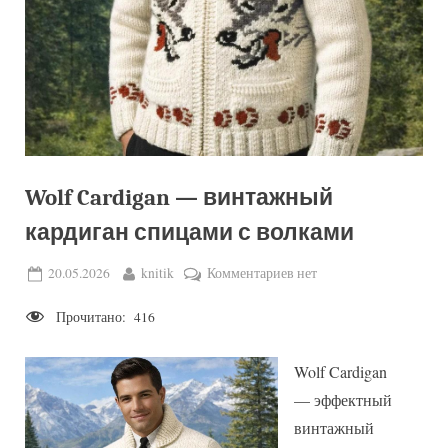
Wolf Cardigan — винтажный
кардиган спицами с волками
Posted
By
к
20.05.2026
knitik
Комментариев
нет
on
записи
Прочитано:
416
Wolf
Cardigan
—
Wolf Cardigan
винтажный
— эффектный
кардиган
винтажный
спицами