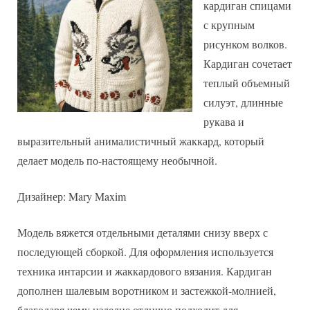
кардиган спицами
с
волками
с крупным
рисунком волков.
Кардиган сочетает
теплый объемный
силуэт, длинные
рукава и
выразительный анималистичный жаккард, который
делает модель по-настоящему необычной.
Дизайнер: Mary Maxim
Модель вяжется отдельными деталями снизу вверх с
последующей сборкой. Для оформления используется
техника интарсии и жаккардового вязания. Кардиган
дополнен шалевым воротником и застежкой-молнией,
благодаря чему изделие отлично подходит для