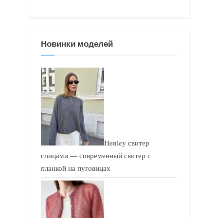
з
я
а
з
п
а
Новинки моделей
и
п
с
и
ь
с
:
ь
:
Henley свитер
спицами — современный свитер с
планкой на пуговицах