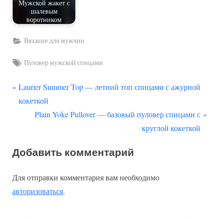
Мужской жакет с
шалевым
воротником
Вязание для мужчин
Tags:
Пуловер мужской спицами
П
Навигация
Laurier Summer Top — летний топ спицами с ажурной
р
кокеткой
по
е
С
Plain Yoke Pullover — базовый пуловер спицами с
д
л
записям
круглой кокеткой
ы
е
Добавить комментарий
д
д
у
у
Для отправки комментария вам необходимо
щ
ю
авторизоваться
.
а
щ
я
а