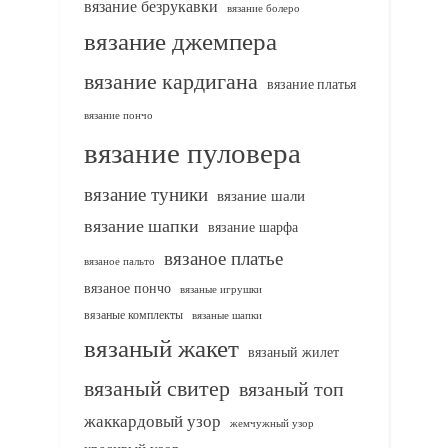
вязание безрукавки
вязание болеро
вязание джемпера
вязание кардигана
вязание платья
вязание пончо
вязание пуловера
вязание туники
вязание шали
вязание шапки
вязание шарфа
вязаное платье
вязаное пальто
вязаное пончо
вязаные игрушки
вязаные комплекты
вязаные шапки
вязаный жакет
вязаный жилет
вязаный свитер
вязаный топ
жаккардовый узор
жемчужный узор