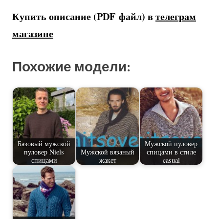
Купить описание (PDF файл) в
телеграм
магазине
Похожие модели:
Базовый мужской
Мужской пуловер
пуловер Niels
Мужской вязаный
спицами в стиле
спицами
жакет
casual