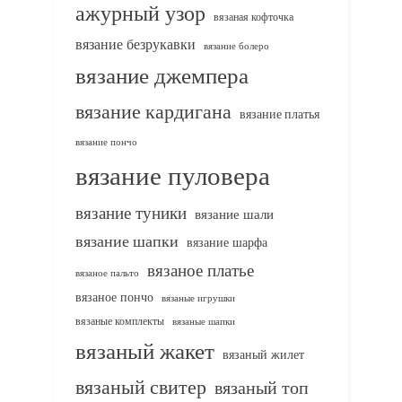
ажурный узор
вязаная кофточка
вязание безрукавки
вязание болеро
вязание джемпера
вязание кардигана
вязание платья
вязание пончо
вязание пуловера
вязание туники
вязание шали
вязание шапки
вязание шарфа
вязаное платье
вязаное пальто
вязаное пончо
вязаные игрушки
вязаные комплекты
вязаные шапки
вязаный жакет
вязаный жилет
вязаный свитер
вязаный топ