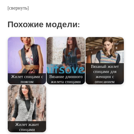
[свернуть]
Похожие модели:
Вязаный жилет
спицами для
Жилет спицами с
Вязание длинного
женщин с
поясом
жилета спицами
описанием
Жилет жакет
спицами