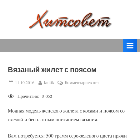
Skip
to
content
вязание
Х
спицами,
и
вязание
т
крючком,
модные
с
вязаные
Вязаный жилет с поясом
о
модели
с
в
Posted
By
к
11.10.2016
knitik
Комментариев
нет
пошаговым
on
записи
е
описанием
Прочитано:
3 052
Вязаный
т
и
жилет
схемами.
Модная модель женского жилета с косами и поясом со
с
поясом
схемой и бесплатным описанием вязания.
Вам потребуется: 500 грамм серо-зеленого цвета пряжи