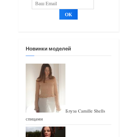
с
с
ь
ь
:
:
Новинки моделей
Блуза Camille Shells
спицами