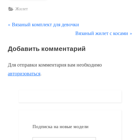
Жилет
П
Навигация
Вязаный комплект для девочки
р
С
Вязаный жилет с косами
по
е
л
Добавить комментарий
д
е
записям
ы
д
Для отправки комментария вам необходимо
д
у
авторизоваться
.
у
ю
щ
щ
а
а
я
я
з
з
а
а
Подписка на новые модели
п
п
и
и