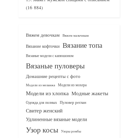
(16 884)
Вяжем девочкам
Вяжем мальчикам
Вязание топа
Вязание кофточки
Вязаные модели с капюшоном
Вязаные пуловеры
Домашние рецепты с фото
Модели из мохера
Модели из меланжа
Модели из хлопка
Модные жакеты
Одежда для полных
Пуловер реглан
Свитер женский
Удлиненные вязаные модели
Узор косы
Узоры ромбы