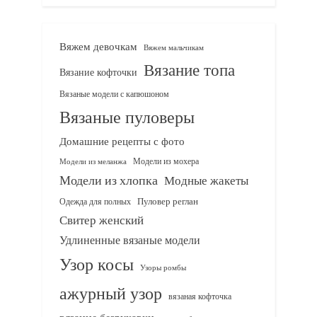
Вяжем девочкам
Вяжем мальчикам
Вязание топа
Вязание кофточки
Вязаные модели с капюшоном
Вязаные пуловеры
Домашние рецепты с фото
Модели из мохера
Модели из меланжа
Модели из хлопка
Модные жакеты
Одежда для полных
Пуловер реглан
Свитер женский
Удлиненные вязаные модели
Узор косы
Узоры ромбы
ажурный узор
вязаная кофточка