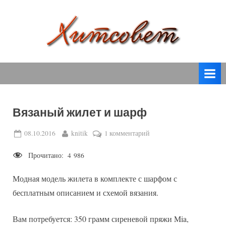
Skip
to
content
вязание
Х
спицами,
и
вязание
т
крючком,
модные
с
вязаные
Вязаный жилет и шарф
о
модели
с
в
Posted
By
к
08.10.2016
knitik
1 комментарий
пошаговым
on
записи
е
описанием
Прочитано:
4 986
Вязаный
т
и
жилет
схемами.
Модная модель жилета в комплекте с шарфом с
и
шарф
бесплатным описанием и схемой вязания.
Вам потребуется: 350 грамм сиреневой пряжи Mia,