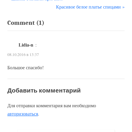
Навигация
р
С
Красивое белое платье спицами
по
е
л
on
Comment
(1)
д
е
записям
ы
д
“Вязаный
д
у
жилет
Lidia-n
:
у
ю
и
08.10.2016 в 13:37
щ
щ
шарф”
а
а
Большое спасибо!
я
я
з
з
а
а
Добавить комментарий
п
п
Для отправки комментария вам необходимо
и
и
авторизоваться
.
с
с
ь
ь
:
: