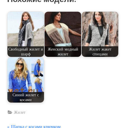
Свободный жилет и
Женский модный
Жилет жакет
шарф
жилет
спицами
Синий жилет с
косами
Жилет
П
Шапка с косами крючком