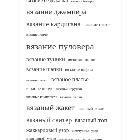
вязание безрукавки
вязание болеро
вязание джемпера
вязание кардигана
вязание платья
вязание пончо
вязание пуловера
вязание туники
вязание шали
вязание шапки
вязание шарфа
вязаное платье
вязаное пальто
вязаное пончо
вязаные игрушки
вязаные комплекты
вязаные шапки
вязаный жакет
вязаный жилет
вязаный свитер
вязаный топ
жаккардовый узор
жемчужный узор
красивый узор
узоры с листьями
малышам