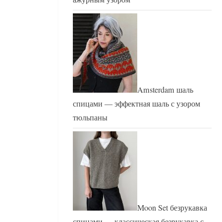
Amsterdam шаль
спицами — эффектная шаль с узором
тюльпаны
Moon Set безрукавка
спицами — классическая безрукавка с