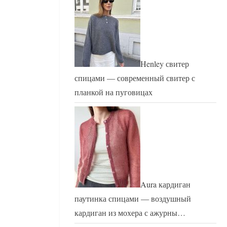
Henley свитер
спицами — современный свитер с
планкой на пуговицах
Aura кардиган
паутинка спицами — воздушный
кардиган из мохера с ажурны…