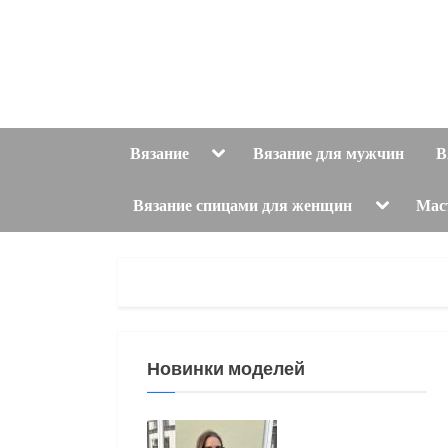
Skip
to
content
Toggle
Вязание
Вязание для мужчин
В
sub-
menu
Toggle
Вязание спицами для женщин
Мас
sub-
menu
Новинки моделей