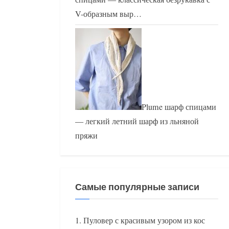
V-образным выр…
Plume шарф спицами
— легкий летний шарф из льняной
пряжи
Самые популярные записи
Пуловер с красивым узором из кос