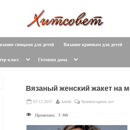
вязание
Х
спицами,
язание спицами для детей
Вязание крючком для детей
и
вязание
крючком,
т
Toggle
Toggle
тер класс
Готовим дома
sub-
sub-
модные
menu
menu
с
вязаные
модели
о
Вязаный женский жакет на 
с
пошаговым
в
Posted
By
к
07.12.2015
knitik
Комментариев
нет
описанием
on
записи
е
и
Прочитано:
5 390
Вязаный
схемами.
т
женский