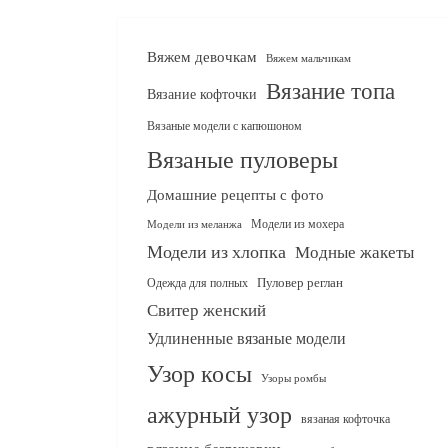
Вяжем девочкам
Вяжем мальчикам
Вязание топа
Вязание кофточки
Вязаные модели с капюшоном
Вязаные пуловеры
Домашние рецепты с фото
Модели из мохера
Модели из меланжа
Модели из хлопка
Модные жакеты
Одежда для полных
Пуловер реглан
Свитер женский
Удлиненные вязаные модели
Узор косы
Узоры ромбы
ажурный узор
вязаная кофточка