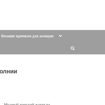
Toggle
Вязание крючком для женщин
sub-
menu
Toggle
search
form
молнии
Модный женский жакет на