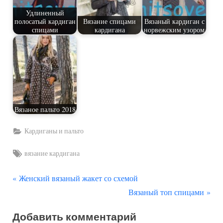
Удлиненный
полосатый кардиган
Вязание спицами
Вязаный кардиган с
спицами
кардигана
норвежским узором
Вязаное пальто 2018
Кардиганы и пальто
Tags:
вязание кардигана
П
Навигация
Женский вязаный жакет со схемой
р
С
Вязаный топ спицами
по
е
л
Добавить комментарий
д
е
записям