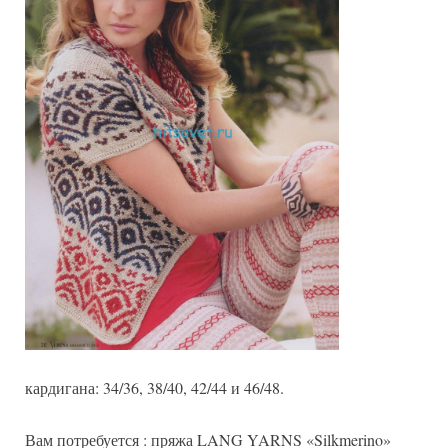
кардигана: 34/36, 38/40, 42/44 и 46/48.
Вам потребуется : пряжа LANG YARNS «Silkmerino»