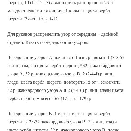
шерсти, 10 (11-12-13)х выполнить раппорт = по 23 п.
между стрелками, закончить 1 кром. п. цвета вербл.
шерсти. Вязать 1х р. 1-32.
Для рукавов распределить узор от середины = двойной
стрелки. Вязать по чередованию узоров.
Чередование узоров А: начиная с 1 изн. р., вязать 1 (3-3-5)
р. лиц. гладью цвета вербл. шерсти, *32 р. жаккардового
узора А, 32 р. жаккардового узора В, 2 (2-4-4) р. лиц.
глади, цвета вербл. шерсти, повторить 1х от*, закончить
32 р. жаккардового узора А и 2 (4-4-6) р. лиц. глади цвета
вербл. шерсти = всего 167 (171-175-179) р.
Чередование узоров В: 1 изн. р. изн. п. цвета вербл.
шерсти, р. 28-32 жаккардового узора В, 2 р. лиц. глади
цвета вербл. шерсти, 32 р. жаккардового узора В, после