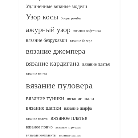
Удлиненные вязаные модели
Узор косы
Узоры ромбы
ажурный узор
вязаная кофточка
вязание безрукавки
вязание болеро
вязание джемпера
вязание кардигана
вязание платья
вязание пончо
вязание пуловера
вязание туники
вязание шали
вязание шапки
вязание шарфа
вязаное платье
вязаное пальто
вязаное пончо
вязаные игрушки
вязаные комплекты
вязаные шапки