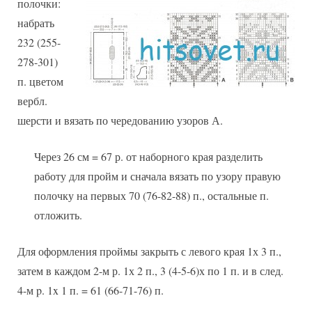
полочки:
набрать
232 (255-
278-301)
п. цветом
вербл.
шерсти и вязать по чередованию узоров А.
Через 26 см = 67 р. от наборного края разделить
работу для пройм и сначала вязать по узору правую
полочку на первых 70 (76-82-88) п., остальные п.
отложить.
Для оформления проймы закрыть с левого края 1х 3 п.,
затем в каждом 2-м р. 1х 2 п., 3 (4-5-6)х по 1 п. и в след.
4-м p. 1x 1 п. = 61 (66-71-76) п.