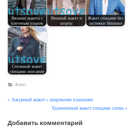
Вязание жакета с
Вязаный жакет и
Жакет спицами без
плетеным узором
шорты
застежки Shimmer
Стильный жакет
спицами описание
Жакет
П
Навигация
Ажурный жакет с широкими планками
р
С
Удлиненный жакет спицами схема
по
е
л
Добавить комментарий
д
е
записям
ы
д