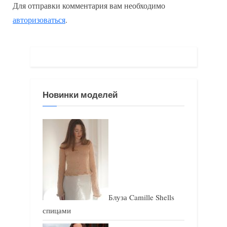
Для отправки комментария вам необходимо
д
у
авторизоваться
.
у
ю
щ
щ
а
а
я
я
з
з
Новинки моделей
а
а
п
п
и
и
с
с
ь
ь
:
:
Блуза Camille Shells
спицами