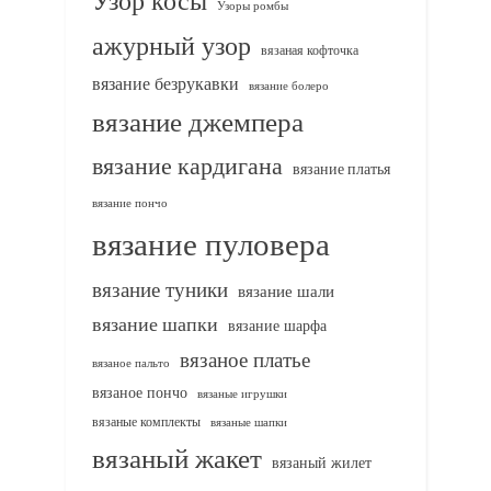
Узор косы
Узоры ромбы
ажурный узор
вязаная кофточка
вязание безрукавки
вязание болеро
вязание джемпера
вязание кардигана
вязание платья
вязание пончо
вязание пуловера
вязание туники
вязание шали
вязание шапки
вязание шарфа
вязаное платье
вязаное пальто
вязаное пончо
вязаные игрушки
вязаные комплекты
вязаные шапки
вязаный жакет
вязаный жилет