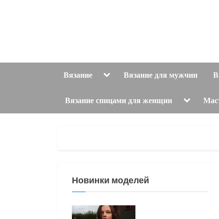
Skip
to
content
Toggle
Вязание
Вязание для мужчин
В
sub-
menu
Toggle
Вязание спицами для женщин
Мас
sub-
menu
Новинки моделей