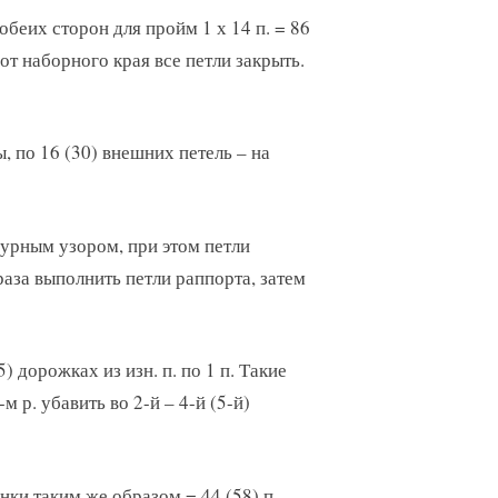
 обеих сторон для пройм 1 х 14 п. = 86
) от наборного края все петли закрыть.
, по 16 (30) внешних петель – на
ажурным узором, при этом петли
раза выполнить петли раппорта, затем
) дорожках из изн. п. по 1 п. Такие
м р. убавить во 2-й – 4-й (5-й)
нки таким же образом = 44 (58) п.