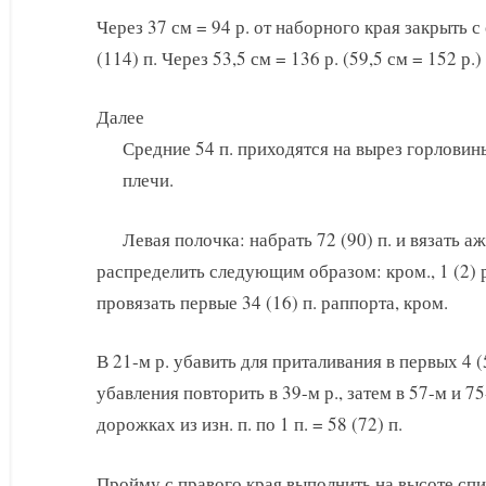
Через 37 см = 94 р. от наборного края закрыть с
(114) п. Через 53,5 см = 136 р. (59,5 см = 152 р.
Далее
Средние 54 п. приходятся на вырез горловины
плечи.
Левая полочка: набрать 72 (90) п. и вязать 
распределить следующим образом: кром., 1 (2) 
провязать первые 34 (16) п. раппорта, кром.
В 21-м р. убавить для приталивания в первых 4 (5
убавления повторить в 39-м р., затем в 57-м и 75-
дорожках из изн. п. по 1 п. = 58 (72) п.
Пройму с правого края выполнить на высоте спи