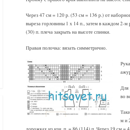
Через 47 см = 120 р. (53 см = 136 р.) от наборно
выреза горловины 1 х 14 п., затем в каждом 2-м р.
(30) п. плеча закрыть на высоте спинки.
Правая полочка: вязать симметрично.
Рука
ажу
Для 
во в
Таки
м и 
дорожках из изн. п. = 86 (114) п. Через 19 см = 4