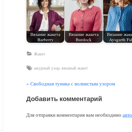
Вязание жакета
Вязание жакета
Вязание жак
Barberry
Burdock
Aysgarth Fal
Жакет
Tags:
,
ажурный узор
вязаный жакет
П
Свободная туника с волнистым узором
Навигация
р
по
Добавить комментарий
е
д
записям
Для отправки комментария вам необходимо
авт
ы
д