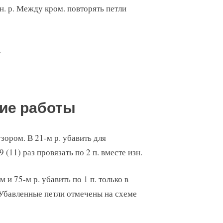
зн. р. Между кром. повторять петли
.
ие работы
зором. В 21-м р. убавить для
9 (11) раз провязать по 2 п. вместе изн.
м и 75-м р. убавить по 1 п. только в
п. Убавленные петли отмечены на схеме