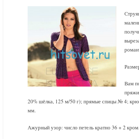
жакет
с
Струя
короткими
мален
рукавами
получи
схема
вырез
и
роман
описание
Размер
Вам по
пряжи
20% шёлка, 125 м/50 г); прямые спицы № 4; крю
мм.
Ажурный узор: число петель кратно 36 + 2 кром