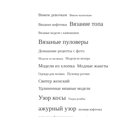
Вяжем девочкам
Вяжем мальчикам
Вязание топа
Вязание кофточки
Вязаные модели с капюшоном
Вязаные пуловеры
Домашние рецепты с фото
Модели из мохера
Модели из меланжа
Модели из хлопка
Модные жакеты
Одежда для полных
Пуловер реглан
Свитер женский
Удлиненные вязаные модели
Узор косы
Узоры ромбы
ажурный узор
вязаная кофточка