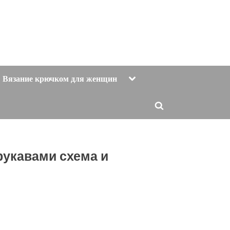
Toggle
Вязание крючком для женщин
sub-
menu
Toggle
search
form
рукавами схема и