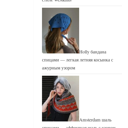
Holly бандана
спицами — легкая летняя косынка с
ажурным узором
Amsterdam шаль
спицами — эффектная шаль с узором