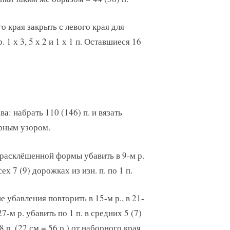
го края закрыть с левого края для
 1 х 3, 5 х 2 и 1 х 1 п. Оставшиеся 16
ва: набрать 110 (146) п. и вязать
рным узором.
расклёшенной формы убавить в 9-м р.
сех 7 (9) дорожках из изн. п. по 1 п.
е убавления повторить в 15-м р., в 21-
27-м р. убавить по 1 п. в средних 5 (7)
8 р. (22 см = 56 р.) от наборного края