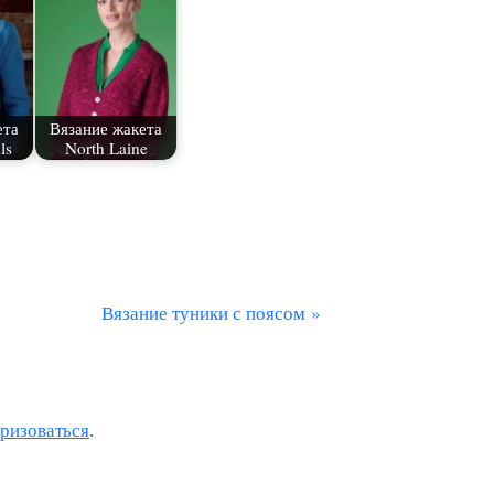
ета
Вязание жакета
ls
North Laine
С
Вязание туники с поясом
л
е
д
оризоваться
.
у
ю