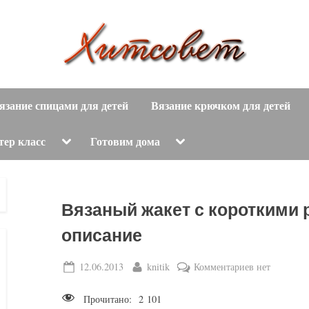
вязание
Х
спицами,
язание спицами для детей
Вязание крючком для детей
и
вязание
крючком,
т
Toggle
Toggle
тер класс
Готовим дома
sub-
sub-
модные
menu
menu
с
вязаные
модели
о
Вязаный жакет с короткими 
с
пошаговым
в
описание
описанием
е
Posted
By
к
12.06.2013
knitik
Комментариев
нет
и
on
записи
схемами.
т
Прочитано:
2 101
Вязаный