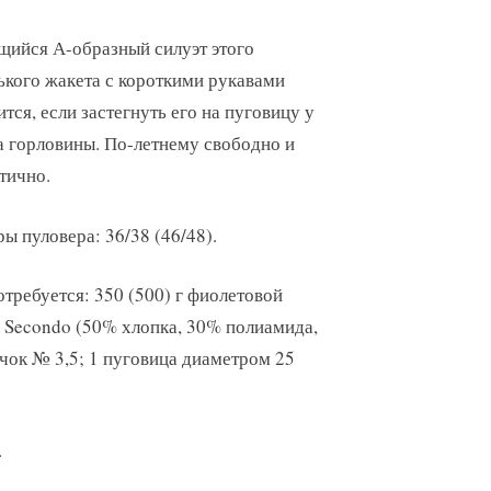
щийся А-образный силуэт этого
ького жакета с короткими рукавами
тся, если застегнуть его на пуговицу у
а горловины. По-летнему свободно и
тично.
ы пуловера: 36/38 (46/48).
требуется: 350 (500) г фиолетовой
 Secondo (50% хлопка, 30% полиамида,
чок № 3,5; 1 пуговица диаметром 25
.